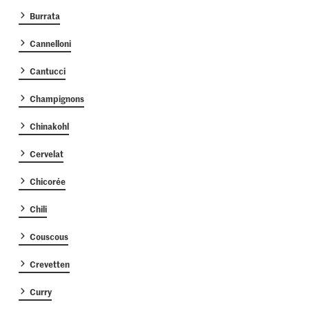
Burrata
Cannelloni
Cantucci
Champignons
Chinakohl
Cervelat
Chicorée
Chili
Couscous
Crevetten
Curry