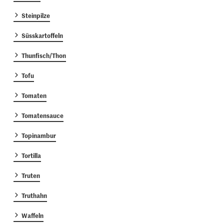
Steinpilze
Süsskartoffeln
Thunfisch/Thon
Tofu
Tomaten
Tomatensauce
Topinambur
Tortilla
Truten
Truthahn
Waffeln