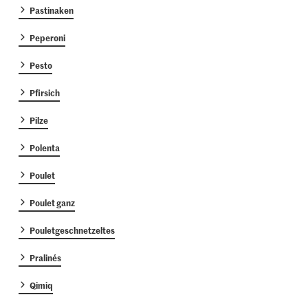
Pastinaken
Peperoni
Pesto
Pfirsich
Pilze
Polenta
Poulet
Poulet ganz
Pouletgeschnetzeltes
Pralinés
Qimiq