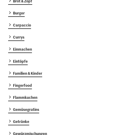
Brot & Zopf
Burger
Carpaccio
Currys
Einmachen
Eintöpfe
Familien & Kinder
Fingerfood
Flammkuchen
Gemüsegratins
Getränke
Gewürzmischungen