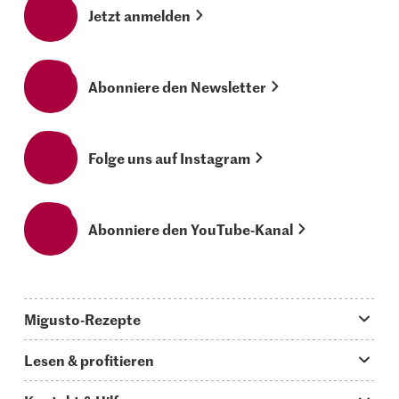
Jetzt anmelden
Abonniere den Newsletter
Folge uns auf Instagram
Abonniere den YouTube-Kanal
Migusto-Rezepte
Migusto App
Lesen & profitieren
Was koche ich heute?
Tipps & Tricks