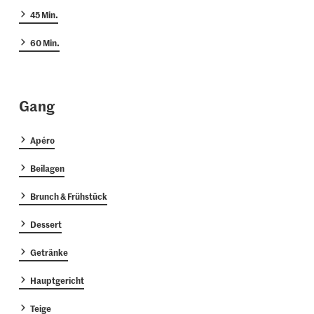
45 Min.
60 Min.
Gang
Apéro
Beilagen
Brunch & Frühstück
Dessert
Getränke
Hauptgericht
Teige