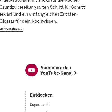
Video-Tutorials mit Tricks für die Küche,
Angem
Grundzubereitungsarten Schritt für Schritt
Magaz
erklärt und ein umfangreiches Zutaten-
Vorte
Glossar für dein Kochwissen.
Mehr erfahren
Mehr er
Abonniere den
YouTube-Kanal
Entdecken
Supermarkt