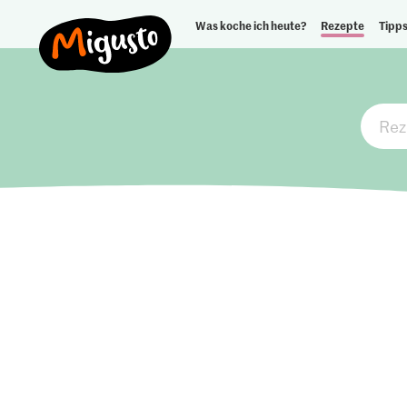
Was koche ich heute?
Rezepte
Tipps