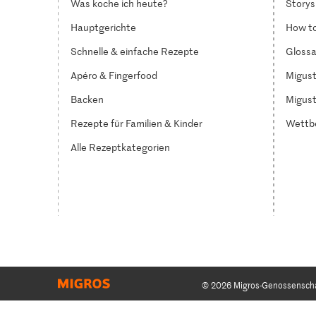
Was koche ich heute?
Storys
Hauptgerichte
How to
Schnelle & einfache Rezepte
Glossa
Apéro & Fingerfood
Migust
Backen
Migust
Rezepte für Familien & Kinder
Wettb
Alle Rezeptkategorien
© 2026 Migros-Genossensch