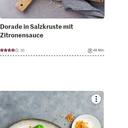
Dorade in Salzkruste mit
Zitronensauce
36
45 Min.
Bookmark
recipe
or
add
it
to
your