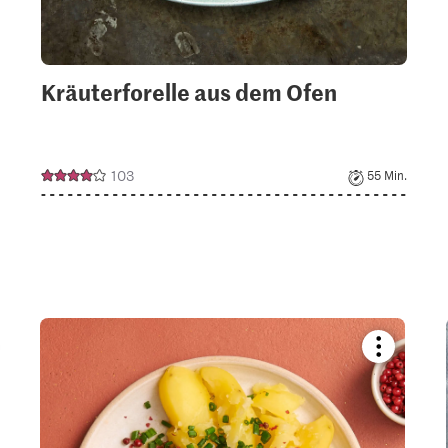
Kräuterforelle aus dem Ofen
103
55 Min.
kmark
Bookmark
pe
recipe
or
add
it
to
your