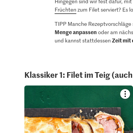
Hingegen sind wir fest dafür, mi
Früchten
zum Filet serviert? Es l
TIPP Manche Rezeptvorschläge s
Menge anpassen
oder am nächs
Zeit mit
und kannst stattdessen
Klassiker 1: Filet im Teig (auc
Boo
reci
or
add
it
to
your
colle