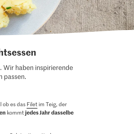
chtsessen
. Wir haben inspirierende
n passen.
al ob es das
Filet
im Teig, der
ien
jedes Jahr
dasselbe
kommt