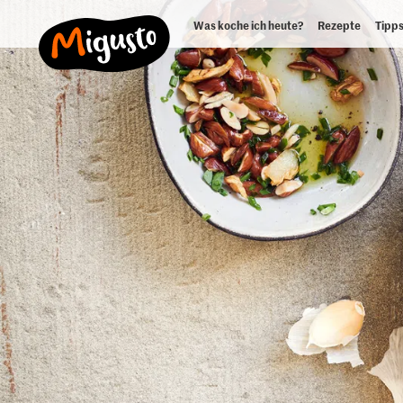
Was koche ich heute?
Rezepte
Tipps