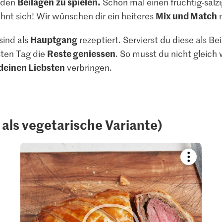
Beilagen
zu spielen.
t den
Schon mal einen fruchtig-salz
Mix und Match
ohnt sich! Wir wünschen dir ein heiteres
m
Hauptgang
ind als
rezeptiert. Servierst du diese als B
Reste geniessen
ten Tag die
. So musst du nicht gleich
 deinen Liebsten
verbringen.
h als vegetarische Variante)
kmark
Bookmark
pe
recipe
or
add
it
to
your
ctions.
collections.