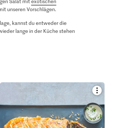
igen Salat mit
exotischen
it unseren Vorschlägen.
eilage, kannst du entweder die
 wieder lange in der Küche stehen
Bookmark
recipe
or
add
it
to
your
collections.