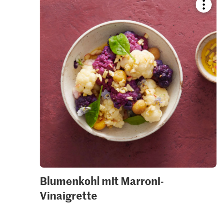
Boo
reci
or
add
it
to
your
colle
Blumenkohl mit Marroni-
Vinaigrette