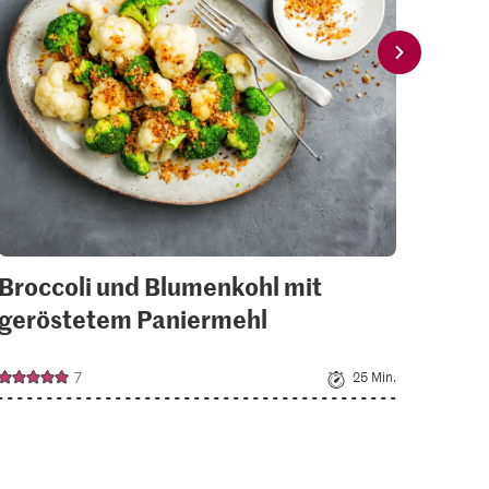
collections.
Broccoli und Blumenkohl mit
Belu
geröstetem Paniermehl
Ses
7
25 Min.