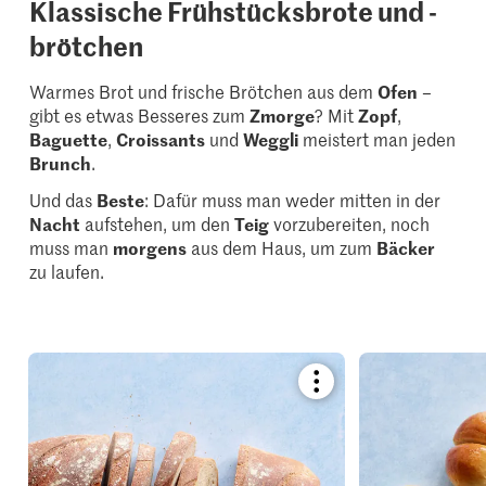
Klassische Frühstücksbrote und -
brötchen
Warmes Brot und frische Brötchen aus dem
Ofen
–
gibt es etwas Besseres zum
Zmorge
? Mit
Zopf
,
Baguette
,
Croissants
und
Weggli
meistert man jeden
Brunch
.
Und das
Beste
: Dafür muss man weder mitten in der
Nacht
aufstehen, um den
Teig
vorzubereiten, noch
muss man
morgens
aus dem Haus, um zum
Bäcker
zu laufen.
Bookmark
recipe
or
add
it
to