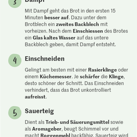
Mit Dampf geht das Brot in den ersten 15
Minuten
besser auf
. Dazu unter dem
Brotblech ein
zweites Backblech
mit
vorheizen. Nach dem
Einschiessen
des Brotes
ein
Glas kaltes Wasser
auf das untere
Backblech geben, damit Dampf entsteht.
Einschneiden
Gelingt am besten mit einer
Rasierklinge
oder
einem
Küchemesser
. Je
schärfer
die
Klinge
,
desto schöner der Schnitt. Das Einschneiden
verhindert, dass das Brot unkontrolliert
aufreisst
.
Sauerteig
Dient als
Trieb- und Säuerungsmittel
sowie
als
Aromageber
, beugt Schimmel vor und
macht
Roggenmehl
backfähig. Sauerteig wird