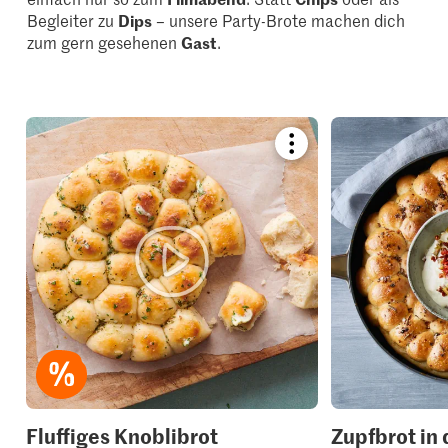
Begleiter zu
Dips
– unsere Party-Brote machen dich
zum gern gesehenen
Gast
.
Bookmark
recipe
or
add
it
to
your
collections.
Fluffiges Knoblibrot
Zupfbrot in