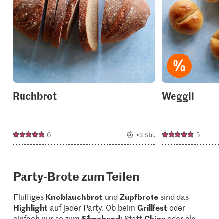
your
collections.
Ruchbrot
Weggli
6
5
>3 Std.
Party-Brote zum Teilen
Fluffiges
Knoblauchbrot
und
Zupfbrote
sind das
Highlight
auf jeder Party. Ob beim
Grillfest
oder
einfach nur so zum
Filmabend
: Statt
Chips
oder als