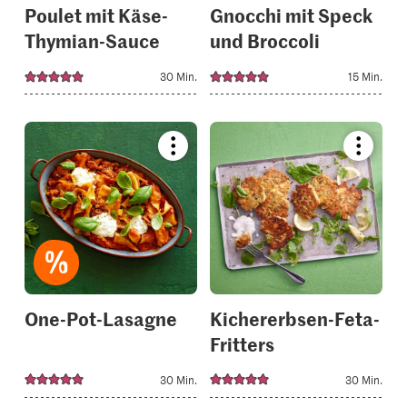
Poulet mit Käse-
Gnocchi mit Speck
Thymian-Sauce
und Broccoli
30 Min.
15 Min.
Bookmark
Bookmar
recipe
recipe
or
or
add
add
it
it
to
to
your
your
collections.
collectio
One-Pot-Lasagne
Kichererbsen-Feta-
Fritters
30 Min.
30 Min.