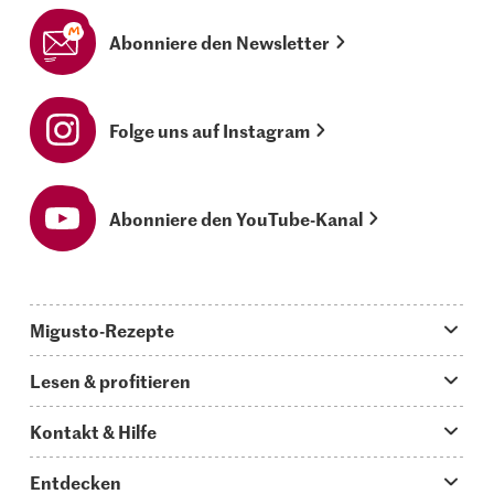
Abonniere den Newsletter
Folge uns auf Instagram
Abonniere den YouTube-Kanal
Migusto-Rezepte
Migusto App
Lesen & profitieren
Was koche ich heute?
Tipps & Tricks
Kontakt & Hilfe
Hauptgerichte
Storys
Fragen zu Migusto
Entdecken