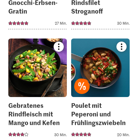
Gnocchi-Erbsen-
Rindsfilet
Gratin
Stroganoff
27 Min.
30 Min.
Bookmark
Bookmar
recipe
recipe
or
or
add
add
it
it
to
to
your
your
collections.
collectio
Gebratenes
Poulet mit
Rindfleisch mit
Peperoni und
Mango und Kefen
Frühlingszwiebeln
30 Min.
20 Min.