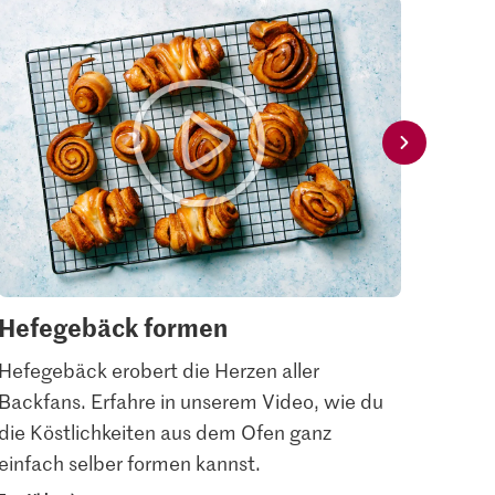
Hefegebäck formen
Cup
Hefegebäck erobert die Herzen aller
Einfa
Backfans. Erfahre in unserem Video, wie du
auf d
die Köstlichkeiten aus dem Ofen ganz
verzi
einfach selber formen kannst.
Video