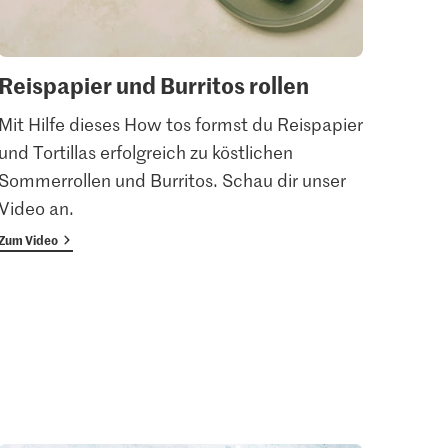
Reispapier und Burritos rollen
Mes
Mit Hilfe dieses How tos formst du Reispapier
Mit s
und Tortillas erfolgreich zu köstlichen
leich
Sommerrollen und Burritos. Schau dir unser
du di
Video an.
richt
Zum Video
Zum Vi