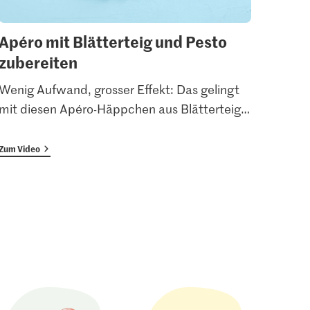
Apéro mit Blätterteig und Pesto
Schn
zubereiten
Man h
Zum G
Wenig Aufwand, grosser Effekt: Das gelingt
zuber
mit diesen Apéro-Häppchen aus Blätterteig
…
wir d
Zum Video
Zum Vi