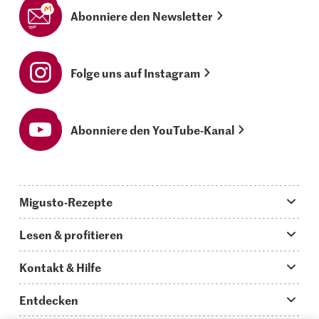
Abonniere den Newsletter
Folge uns auf Instagram
Abonniere den YouTube-Kanal
Migusto-Rezepte
Migusto App
Lesen & profitieren
Was koche ich heute?
Tipps & Tricks
Kontakt & Hilfe
Hauptgerichte
Storys
Fragen zu Migusto
Entdecken
Schnelle & einfache Rezepte
How to-Videos