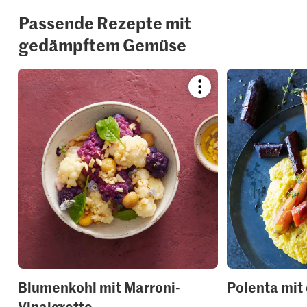
Passende Rezepte mit
gedämpftem Gemüse
Bookmark
recipe
or
add
it
to
your
collections.
Blumenkohl mit Marroni-
Polenta mit 
Vinaigrette