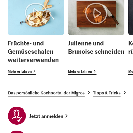
Früchte- und
Julienne und
K
Gemüseschalen
Brunoise schneiden
r
weiterverwenden
Mehr erfahren
Mehr erfahren
Me
Das persönliche Kochportal der Migros
Tipps & Tricks
H
Jetzt anmelden