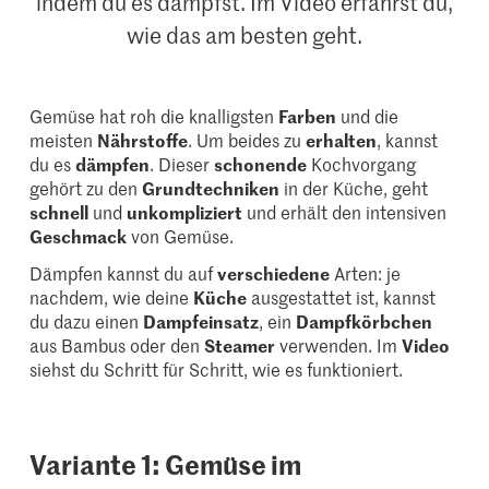
indem du es dämpfst. Im Video erfährst du,
wie das am besten geht.
Gemüse hat roh die knalligsten
Farben
und die
meisten
Nährstoffe
. Um beides zu
erhalten
, kannst
du es
dämpfen
. Dieser
schonende
Kochvorgang
gehört zu den
Grundtechniken
in der Küche, geht
schnell
und
unkompliziert
und erhält den intensiven
Geschmack
von Gemüse.
Dämpfen kannst du auf
verschiedene
Arten: je
nachdem, wie deine
Küche
ausgestattet ist, kannst
du dazu einen
Dampfeinsatz
, ein
Dampfkörbchen
aus Bambus oder den
Steamer
verwenden. Im
Video
siehst du Schritt für Schritt, wie es funktioniert.
Variante 1: Gemüse im