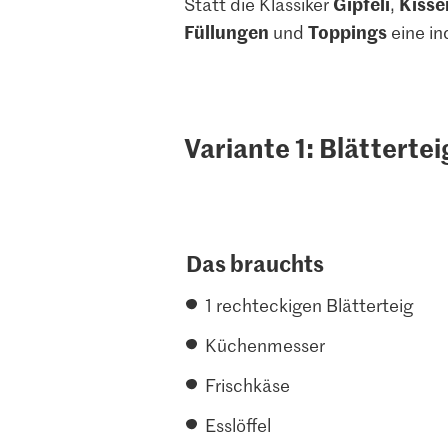
Gipfeli
Kisse
Statt die Klassiker
,
Füllungen
Toppings
und
eine in
Variante 1: Blätterte
Das brauchts
1 rechteckigen Blätterteig
Küchenmesser
Frischkäse
Esslöffel