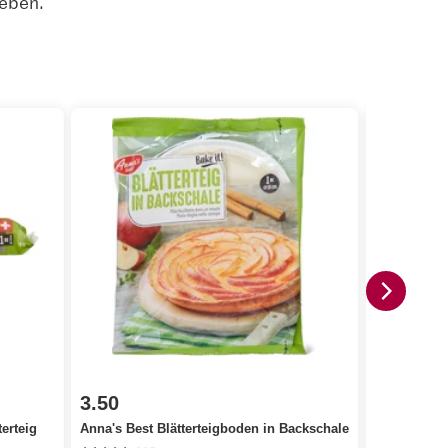
eben.
3.50
2.75
erteig
Anna's Best Blätterteigboden in Backschale
Philadelphi