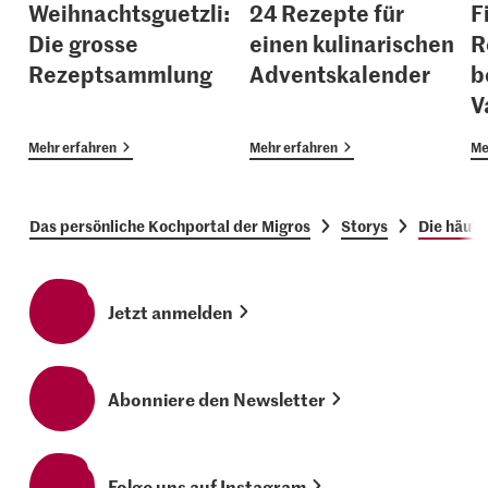
Weihnachtsguetzli:
24 Rezepte für
F
Die grosse
einen kulinarischen
R
Rezeptsammlung
Adventskalender
b
V
Mehr erfahren
Mehr erfahren
Me
Das persönliche Kochportal der Migros
Storys
Die häufi
Jetzt anmelden
Abonniere den Newsletter
Folge uns auf Instagram