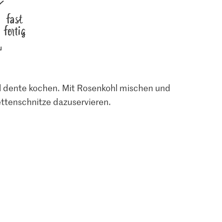
fast
fertig
al dente kochen. Mit Rosenkohl mischen und
ettenschnitze dazuservieren.
1.05
3.85
sebouillon
Jura Sel Salz jodiert &
Die Butter Butter
fluoridiert
2727
1241