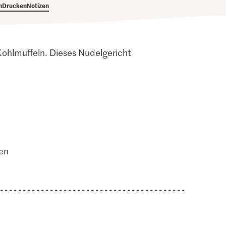
h
Drucken
Notizen
ohlmuffeln. Dieses Nudelgericht
en