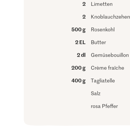
2
Limetten
2
Knoblauchzehen
500 g
Rosenkohl
2 EL
Butter
2 dl
Gemüsebouillon
200 g
Crème fraîche
400 g
Tagliatelle
Salz
rosa Pfeffer