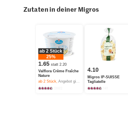
Zutaten in deiner Migros
ab 2 Stück
25%
1.65
statt 2.20
4.10
Valflora Crème Fraîche
Nature
Migros IP-SUISSE
ab 2
Stück,
Angebot gilt nur vom 6.8. bis 12.8.2026, solange Vorrat.
Tagliatelle
2682
141