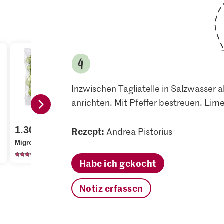
Inzwischen Tagliatelle in Salzwasser 
anrichten. Mit Pfeffer bestreuen. Lim
4.00
1.30
Rezept:
Andrea Pistorius
Aktueller Tagespreis
Knorr Gemü
Migros Rosenkohl
Bio Limetten
Würfel
724
154
174
Habe ich gekocht
Notiz erfassen