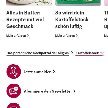
Alles in Butter:
So wird dein
T
Rezepte mit viel
Kartoffelstock
R
Geschmack
schön luftig
ü
Mehr erfahren
Mehr erfahren
Me
Das persönliche Kochportal der Migros
Kartoffelstock mit 
Jetzt anmelden
Abonniere den Newsletter