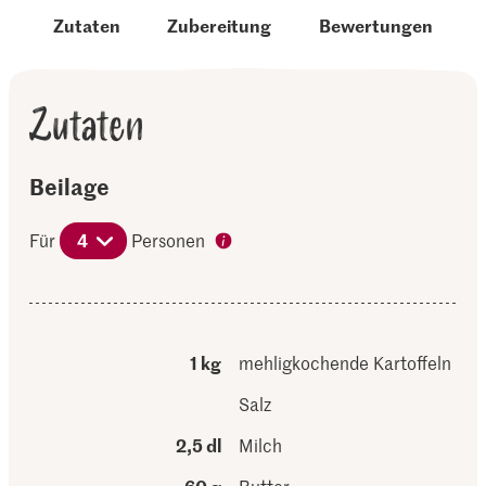
Zutaten
Zubereitung
Bewertungen
Zutaten
Beilage
Für
4
Personen
1 kg
mehligkochende Kartoffeln
Salz
2,5 dl
Milch