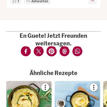
1
Antworten
En Guete! Jetzt Freunden
weitersagen.
Ähnliche Rezepte
Bookmark
Bookmar
recipe
recipe
or
or
add
add
it
it
to
to