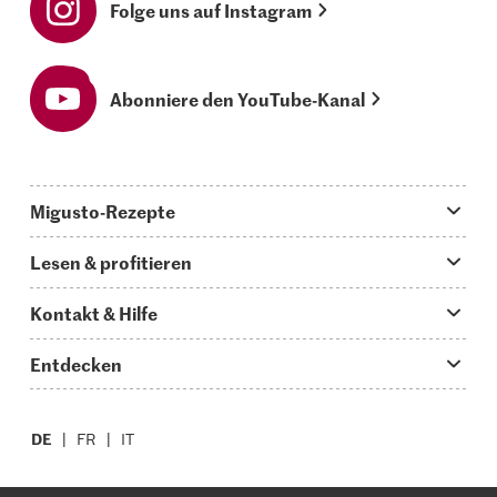
Folge uns auf Instagram
Abonniere den YouTube-Kanal
Migusto-Rezepte
Migusto App
Lesen & profitieren
Was koche ich heute?
Tipps & Tricks
Kontakt & Hilfe
Hauptgerichte
Storys
Fragen zu Migusto
Entdecken
Schnelle & einfache Rezepte
How to-Videos
Infos zum Kochen mit Migusto
Supermarkt
Apéro & Fingerfood
DE
Glossar
FR
IT
Kontakt
Migros Online
Backen
Migusto Login
Mediadaten Werbetreibende
Über die Migros