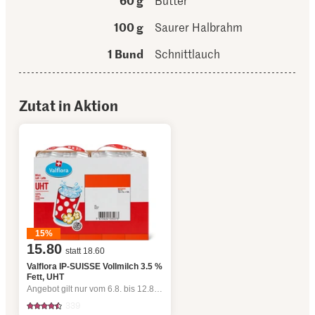
60 g
Butter
100 g
Saurer Halbrahm
1 Bund
Schnittlauch
Zutat in Aktion
15%
15.80
statt 18.60
Valflora IP-SUISSE Vollmilch 3.5 %
Fett, UHT
Angebot gilt nur vom 6.8. bis 12.8.2026, solange Vorrat.
339