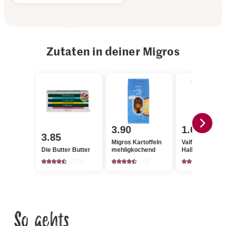
Zutaten in deiner Migros
3.90
1.65
3.85
Migros Kartoffeln
Valflora Saurer
Die Butter Butter
mehligkochend
Halbrahm
2723
1151
975
So gehts