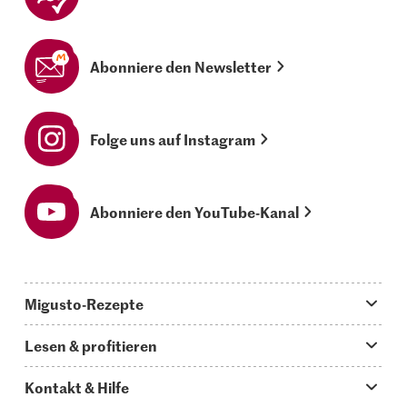
Abonniere den Newsletter
Folge uns auf Instagram
Abonniere den YouTube-Kanal
Migusto-Rezepte
Migusto App
Lesen & profitieren
Was koche ich heute?
Tipps & Tricks
Kontakt & Hilfe