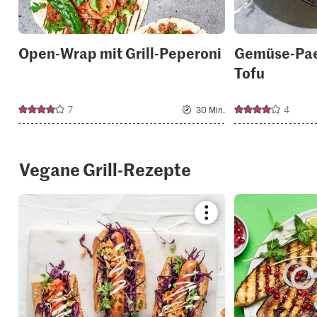
Open-Wrap mit Grill-Peperoni
Gemüse-Pael
Tofu
7
4
30 Min.
Vegane Grill-Rezepte
Bookmark
recipe
or
add
it
to
your
collections.