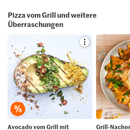
Pizza vom Grill und weitere
Überraschungen
Bookmark
recipe
or
add
it
to
your
collections.
Avocado vom Grill mit
Grill-Nacho