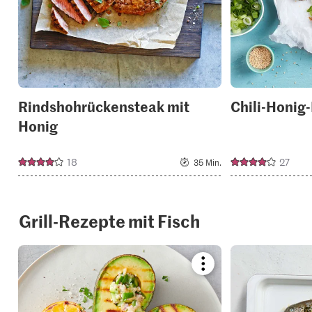
Rindshohrückensteak mit
Chili-Honig
Honig
18
27
35 Min.
Grill-Rezepte mit Fisch
Bookmark
recipe
or
add
it