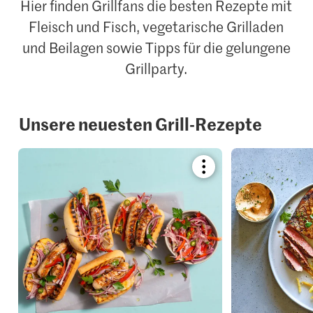
Hier finden Grillfans die besten Rezepte mit
Fleisch und Fisch, vegetarische Grilladen
und Beilagen sowie Tipps für die gelungene
Grillparty.
Unsere neuesten Grill-Rezepte
Bookmark
recipe
or
add
it
to
your
collections.