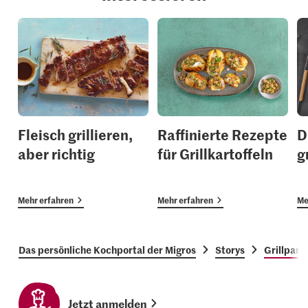
Fleisch grillieren,
Raffinierte Rezepte
D
aber richtig
für Grillkartoffeln
g
Mehr erfahren
Mehr erfahren
Me
Das persönliche Kochportal der Migros
Storys
Grillpart
Jetzt anmelden