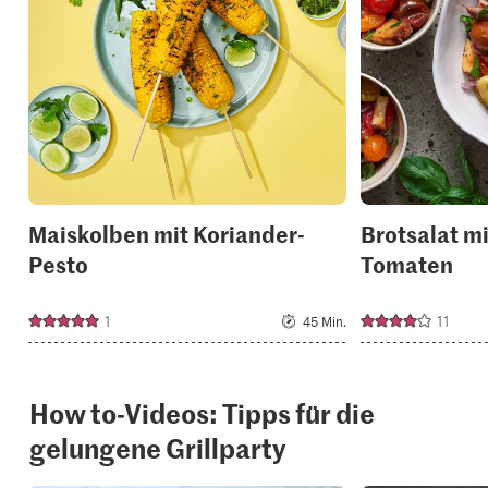
to
your
collections.
Maiskolben mit Koriander-
Brotsalat mi
Pesto
Tomaten
1
11
45 Min.
How to-Videos: Tipps für die
gelungene Grillparty