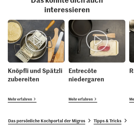
interessieren
Knöpfli und Spätzli
Entrecôte
R
zubereiten
niedergaren
Mehr erfahren
Mehr erfahren
Me
Das persönliche Kochportal der Migros
Tipps & Tricks
H