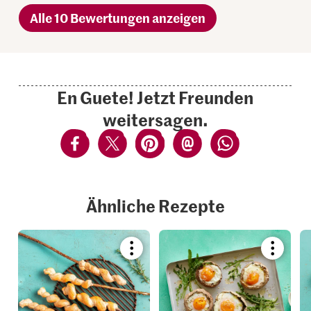
Alle 10 Bewertungen anzeigen
En Guete! Jetzt Freunden
weitersagen.
Ähnliche Rezepte
Bookmark
Bookmar
recipe
recipe
or
or
add
add
it
it
to
to