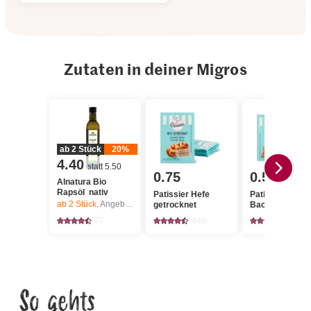
Zutaten in deiner Migros
ab 2 Stück
20%
4.40
statt 5.50
0.75
0.50
Alnatura Bio
Rapsöl nativ
Patissier Hefe
Patissier
ab 2
Stück,
Angebot gilt nur vom 6.8. bis 12.8.2026, solange Vorrat.
getrocknet
Backpulver
77
645
629
So gehts