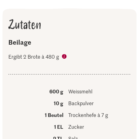
Zutaten
Beilage
Ergibt 2 Brote à 480 g
600 g
Weissmehl
10 g
Backpulver
1 Beutel
Trockenhefe à 7 g
1 EL
Zucker
2 TL
Salz