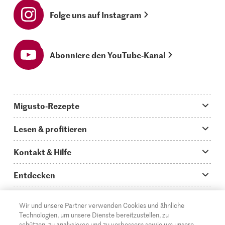
Folge uns auf Instagram
Abonniere den YouTube-Kanal
Migusto-Rezepte
Migusto App
Lesen & profitieren
Was koche ich heute?
Tipps & Tricks
Kontakt & Hilfe
Hauptgerichte
Storys
Fragen zu Migusto
Entdecken
Schnelle & einfache Rezepte
How to-Videos
Infos zum Kochen mit Migusto
Supermarkt
Wir und unsere Partner verwenden Cookies und ähnliche
Apéro & Fingerfood
DE
Glossar
FR
IT
Kontakt
Migros Online
Technologien, um unsere Dienste bereitzustellen, zu
schützen, zu analysieren und zu verbessern sowie um unsere