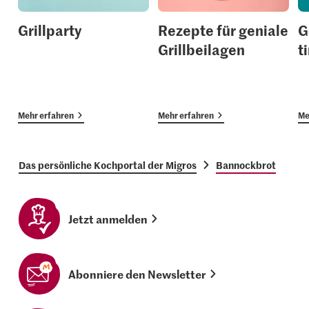
Grillparty
Rezepte für geniale
G
Grillbeilagen
t
Mehr erfahren
Mehr erfahren
Me
Das persönliche Kochportal der Migros
Bannockbrot
Jetzt anmelden
Abonniere den Newsletter