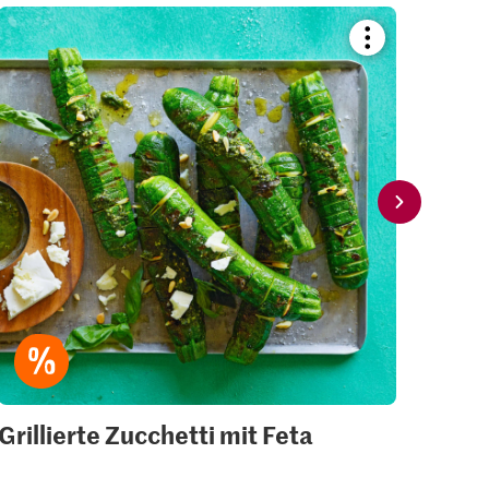
Bookmark
recipe
or
add
it
to
your
collections.
Grillierte Zucchetti mit Feta
Gril