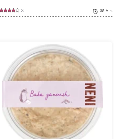
3
38 Min.