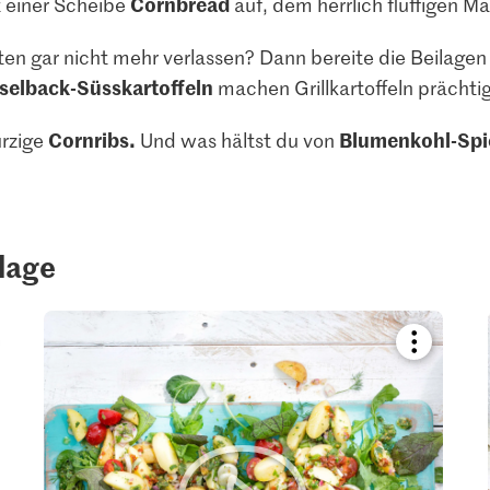
Cornbread
t einer Scheibe
auf, dem herrlich fluffigen M
ten gar nicht mehr verlassen? Dann bereite die Beilagen
selback-Süsskartoffeln
machen Grillkartoffeln prächti
Cornribs.
Blumenkohl-Spi
ürzige
Und was hältst du von
ilage
kmark
Bookmark
pe
recipe
or
add
it
to
your
ctions.
collections.