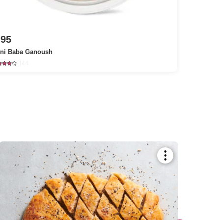
.95
ni Baba Ganoush
144
Bookmark
recipe
or
add
it
to
your
collections.