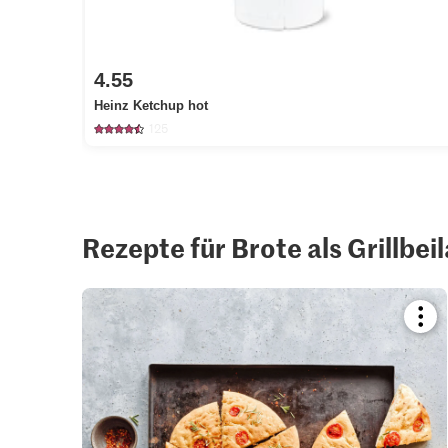
4.55
Heinz Ketchup hot
125
Rezepte für Brote als Grillbei
Boo
reci
or
add
it
to
your
colle