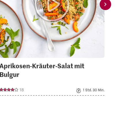
Aprikosen-Kräuter-Salat mit
Pep
Bulgur
18
1 Std. 30 Min.