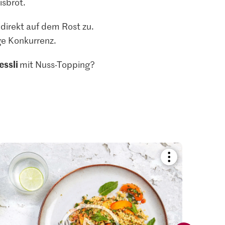
aisbrot.
 direkt auf dem Rost zu.
ge Konkurrenz.
essli
mit Nuss-Topping?
Bookmark
recipe
or
add
it
to
your
collections.