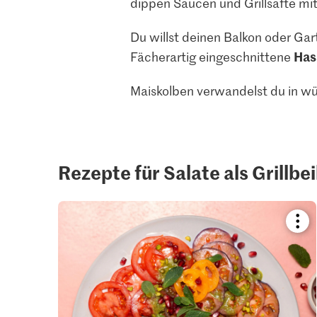
dippen Saucen und Grillsäfte mi
Du willst deinen Balkon oder Gar
Has
Fächerartig eingeschnittene
Maiskolben verwandelst du in w
Rezepte für Salate als Grillbe
Boo
reci
or
add
it
to
your
colle