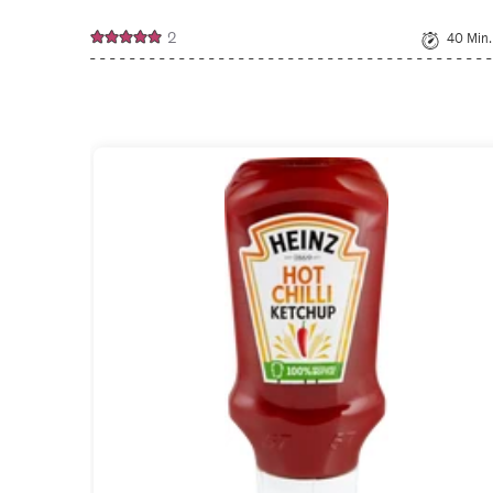
2
40 Min.