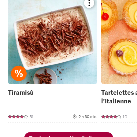
Bookmark
recipe
or
add
it
to
your
collections.
Tiramisù
Tartelettes 
l’italienne
51
10
2 h 30 min.