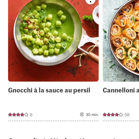
Bookmark
recipe
or
add
it
to
your
collections.
Gnocchi à la sauce au persil
Cannelloni 
8
58
30 min.