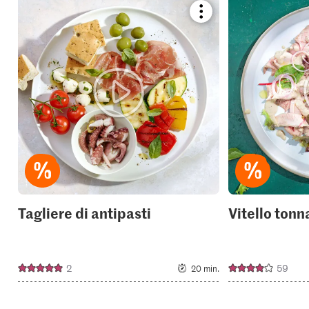
Bookmark
recipe
or
add
it
to
your
collections.
Tagliere di antipasti
Vitello tonn
2
59
20 min.