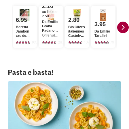
2.10
au lieu de
2.50
6.95
2.80
Da Emilio
3.95
3.
Grana
Beretta
Bio Olives
Padano
Jambon
italiennes
Da Emilio
Séle
croq
Offre valable du 6.8 au 12.8.2026, jusqu’à épuisement du stock.
cru de
Castelvetrano
Tarallini
Burr
fromage
Parme
avec
165
287
107
79
maxi
noyau
Pasta e basta!