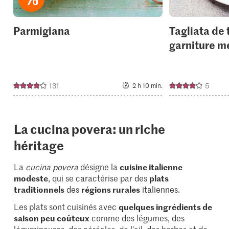
Parmigiana
Tagliata de
garniture m
131
5
2 h 10 min.
La cucina povera: un riche
héritage
La
cucina povera
désigne la
cuisine italienne
modeste
, qui se caractérise par des
plats
traditionnels
des
régions rurales
italiennes.
Les plats sont cuisinés avec
quelques ingrédients de
saison peu coûteux
comme des légumes, des
légumineuses
, des céréales, de
l’ail
, des
herbes
et de