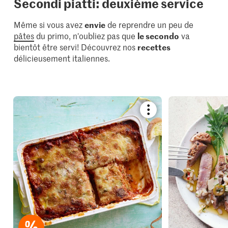
Secondi piatti: deuxième service
Même si vous avez
envie
de reprendre un peu de
pâtes
du primo, n'oubliez pas que
le secondo
va
bientôt être servi! Découvrez nos
recettes
délicieusement italiennes.
Bookmark
recipe
or
add
it
to
your
collections.