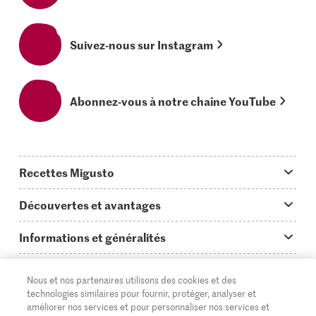
Suivez-nous sur Instagram
Abonnez-vous à notre chaîne YouTube
Recettes Migusto
App Migusto
Découvertes et avantages
Idées de menus
Trucs & astuces
Informations et généralités
Plats principaux
On en parle...
Questions concernant Migusto
Découvrir
Nous et nos partenaires utilisons des cookies et des
Simple & vite prêt
Tutoriels
Cuisiner avec Migusto
Supermarché
technologies similaires pour fournir, protéger, analyser et
améliorer nos services et pour personnaliser nos services et
Apéritif