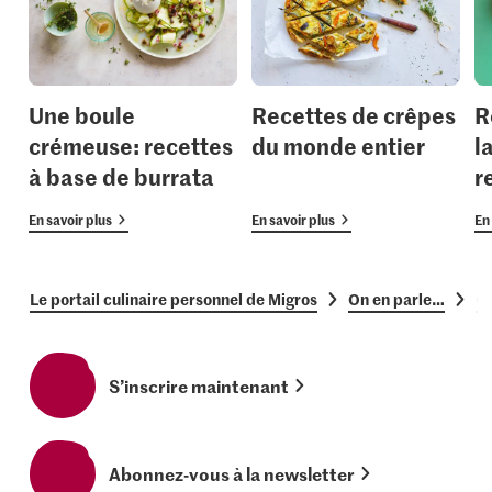
Une boule
Recettes de crêpes
R
crémeuse: recettes
du monde entier
l
à base de burrata
r
En savoir plus
En savoir plus
En 
Le portail culinaire personnel de Migros
On en parle…
Cu
S’inscrire maintenant
Abonnez-vous à la newsletter