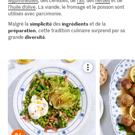
l’huile d’olive
. La viande, le fromage et le poisson sont
utilisés avec parcimonie.
Malgré la
simplicité
des
ingrédients
et de la
préparation
, cette tradition culinaire surprend par sa
grande
diversité
.
Bookmark
recipe
or
add
it
to
your
collections.