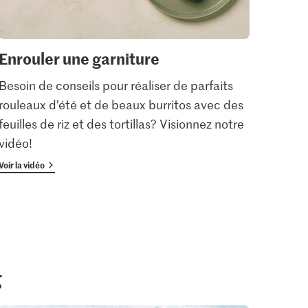
Enrouler une garniture
Aigu
Besoin de conseils pour réaliser de parfaits
Cuisi
rouleaux d’été et de beaux burritos avec des
bien 
feuilles de riz et des tortillas? Visionnez notre
deux 
vidéo!
repro
Voir la vidéo
Voir la 
g