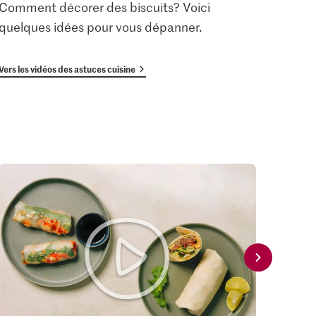
Comment décorer des biscuits? Voici
en pa
quelques idées pour vous dépanner.
crous
Vers les vidéos des astuces cuisine
Vers le 