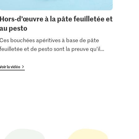
Hors-d’œuvre à la pâte feuilletée et
En-c
au pesto
On a 
réser
Ces bouchées apéritives à base de pâte
comme
feuilletée et de pesto sont la preuve qu’il
…
origi
Voir la vidéo
Voir la 