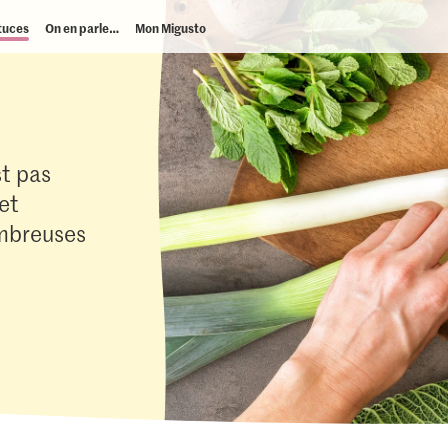
tuces
On en parle…
Mon Migusto
st pas
 et
ombreuses