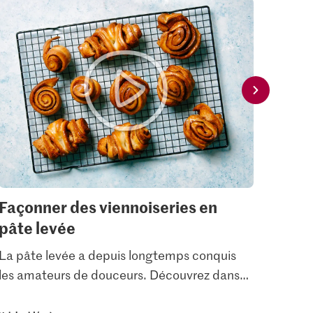
Façonner des viennoiseries en
Déc
pâte levée
Décou
décor
La pâte levée a depuis longtemps conquis
avec 
les amateurs de douceurs. Découvrez dans
…