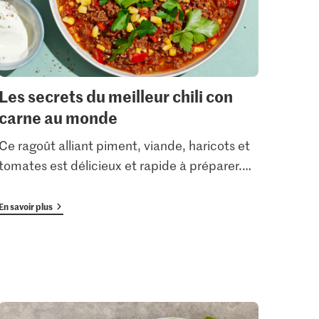
Les secrets du meilleur chili con
Un 
carne au monde
de 
Ce ragoût alliant piment, viande, haricots et
À vou
tomates est délicieux et rapide à préparer.
…
gâtea
En savoir plus
En savoi