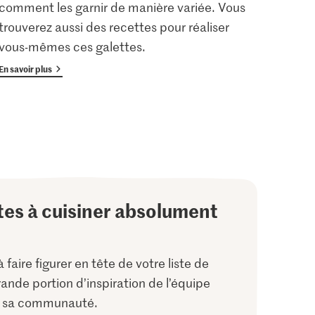
comment les garnir de manière variée. Vous
Hörnl
trouverez aussi des recettes pour réaliser
den T
vous-mêmes ces galettes.
En savoir plus
En savoi
tes à cuisiner absolument
 faire figurer en tête de votre liste de
rande portion d’inspiration de l’équipe
e sa communauté.