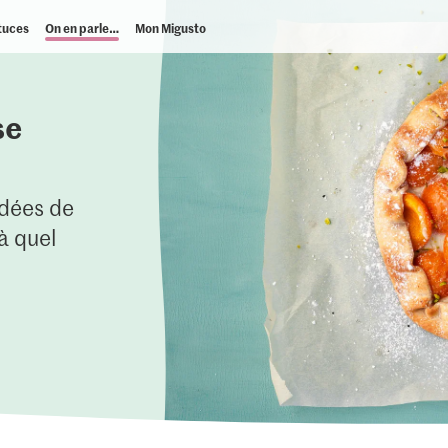
tuces
On en parle…
Mon Migusto
se
idées de
à quel