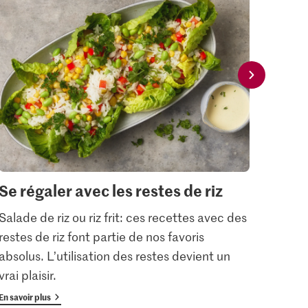
Se régaler avec les restes de riz
Valo
la r
Salade de riz ou riz frit: ces recettes avec des
restes de riz font partie de nos favoris
Le «L
absolus. L’utilisation des restes devient un
plante
vrai plaisir.
En savoir plus
En savoi