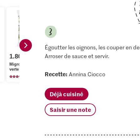
Égoutter les oignons, les couper en de
Arroser de sauce et servir.
1.80
1.40
1.90
Migros Salade pommée
M-Classic Vinaigre de
verte
vin rouge
Bio Menthe
Recette:
Annina Ciocco
1546
112
23
Déjà cuisiné
Saisir une note