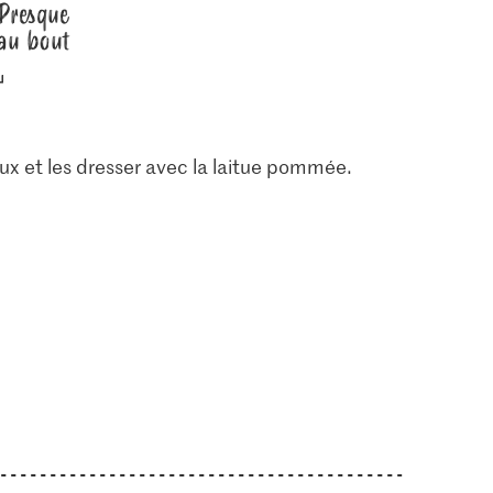
Presque
au bout
ux et les dresser avec la laitue pommée.
1.05
2.80
Jura Sel Sel iodé et
M-Classic Poivre
 poivrée
fluoré
Recharge
9
1242
137