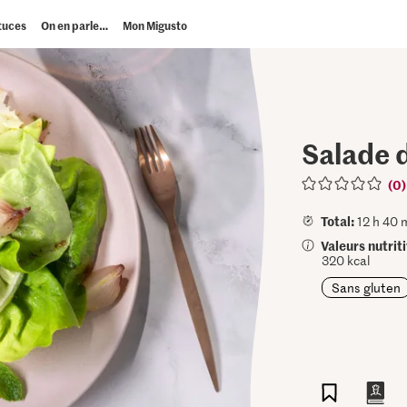
tuces
On en parle…
Mon Migusto
Salade 
(0)
Total:
12 h 40 
Valeurs nutrit
320 kcal
Sans gluten