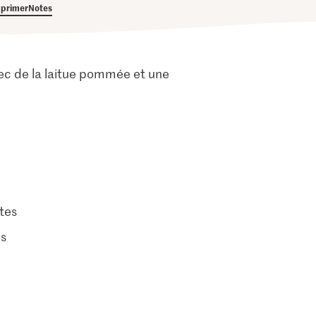
primer
Notes
vec de la laitue pommée et une
tes
es