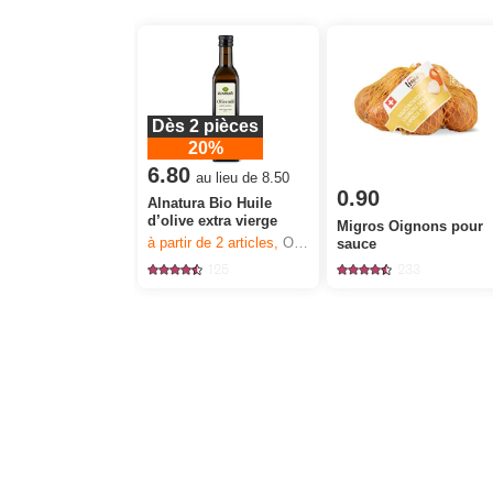
Dès 2 pièces
20%
6.80
au lieu de 8.50
0.90
Alnatura Bio Huile
d’olive extra vierge
Migros Oignons pour
à partir de 2
articles,
Offre valable du 6.8 au 12.8.2026, jusqu’à épuisement du stock.
sauce
125
233