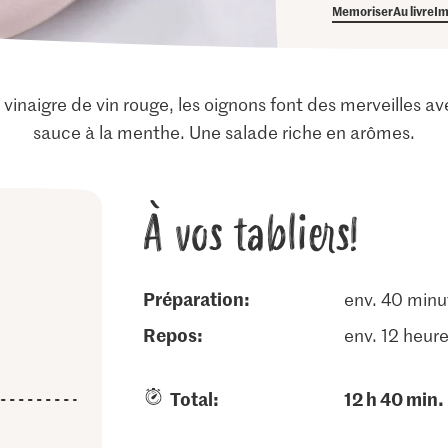
Memoriser
Au livre
Im
naigre de vin rouge, les oignons font des merveilles a
sauce à la menthe. Une salade riche en arômes.
À vos tabliers!
Préparation:
env. 40 minu
repos:
env. 12 heur
Total:
12 h 40 min.