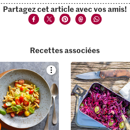
Partagez cet article avec vos amis!
Recettes associées
Bookmark
recipe
or
add
it
to
your
collections.