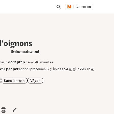
Connexion
Lancer une recherche
d'oignons
Évaluer maintenant
dont prép.:
min. •
env. 40 minutes
ives par personne:
protéines 3 g, lipides 24 g, glucides 15 g,
Sans lactose
Végan