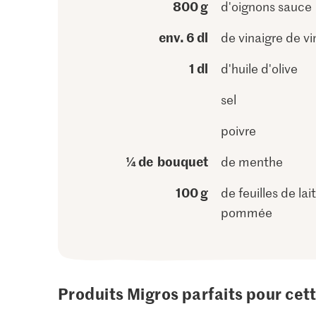
800 g
d'oignons sauce
env. 6 dl
de vinaigre de vi
1 dl
d'huile d'olive
sel
poivre
¼ de bouquet
de menthe
100 g
de feuilles de lai
pommée
Produits Migros parfaits pour cet