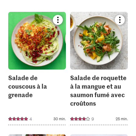
Bookmark
Bookmar
recipe
recipe
or
or
add
add
it
it
to
to
your
your
collections.
collectio
Salade de
Salade de roquette
couscous à la
à la mangue et au
grenade
saumon fumé avec
croûtons
4
9
30 min.
25 min.