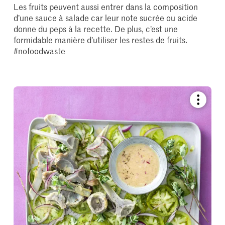
Les fruits peuvent aussi entrer dans la composition
d’une sauce à salade car leur note sucrée ou acide
donne du peps à la recette. De plus, c’est une
formidable manière d’utiliser les restes de fruits.
#nofoodwaste
Bookmar
recipe
or
add
it
to
your
collectio