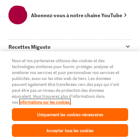
Abonnez-vous à notre chaîne YouTube
Recettes Migusto
App Migusto
Découvertes et avantages
Nous et nos partenaires utilisons des cookies et des
technologies similaires pour fournir, protéger, analyser et
Idées de menus
Trucs & astuces
améliorer nos services et pour personnaliser nos services et
Informations et généralités
publicités, aussi sur les sites web de tiers. Les données
Plats principaux
On en parle...
peuvent également être transférées vers des pays qui n'ont
Questions concernant Migusto
Découvrir
peut-être pas un niveau de protection des données
Simple & vite prêt
équivalent. Vous trouverez plus d'informations dans
Tutoriels
Cuisiner avec Migusto
Supermarché
nos
informations sur les cookies.
Apéritif
FR
Glossaire des ingrédients
DE
IT
Service clientèle & contact
Migros Online
Uniquement les cookies nécessaires
Préparations au four
Login Migusto
Publicité
À propos de Migros
Accepter tous les cookies
Inspiration
Collection
Recettes
Mon Migusto
Menu
Enfants & famille
Magazine Migusto
Impressum
Magasins