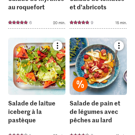
au roquefort
et d'abricots
6
9
20 min.
15 min.
Bookmark
Bookmar
recipe
recipe
or
or
add
add
it
it
to
to
your
your
collections.
collectio
Salade de laitue
Salade de pain et
iceberg à la
de légumes avec
pastèque
pêches au lard