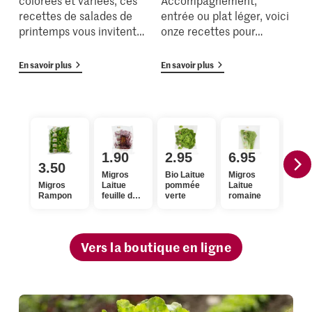
recettes de salades de
entrée ou plat léger, voici
printemps vous invitent
…
onze recettes pour
…
En savoir plus
En savoir plus
1.90
2.95
6.95
2.
3.50
Migros
Bio Laitue
Migros
Extr
Migros
Laitue
pommée
Laitue
Chic
Rampon
feuille de
verte
romaine
Lava
chêne
rouge
Vers la boutique en ligne