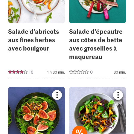
your
your
collections.
collectio
Salade d'abricots
Salade d'épeautre
aux fines herbes
aux côtes de bette
avec boulgour
avec groseilles à
maquereau
18
0
1 h 30 min.
30 min.
Bookmark
Bookmar
recipe
recipe
or
or
add
add
it
it
to
to
your
your
collections.
collectio