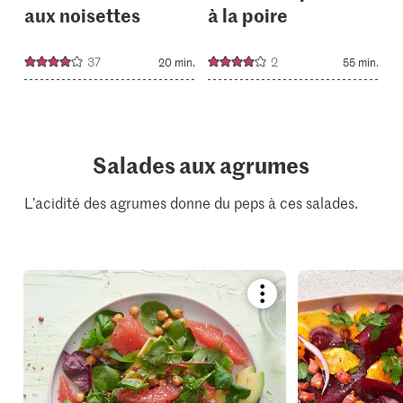
aux noisettes
à la poire
37
2
20 min.
55 min.
Salades aux agrumes
L’acidité des agrumes donne du peps à ces salades.
Bookmark
recipe
or
add
it
to
your
collections.