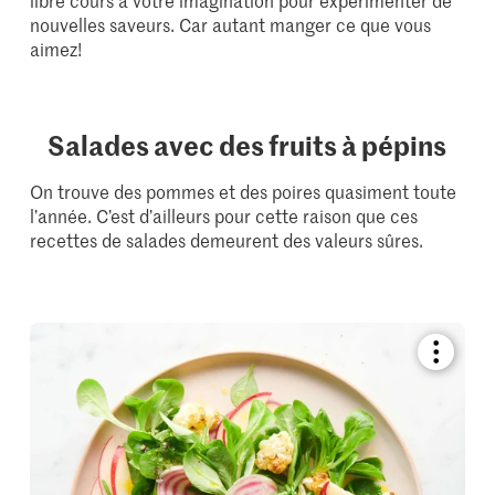
libre cours à votre imagination pour expérimenter de
nouvelles saveurs. Car autant manger ce que vous
aimez!
Salades avec des fruits à pépins
On trouve des pommes et des poires quasiment toute
l’année. C’est d’ailleurs pour cette raison que ces
recettes de salades demeurent des valeurs sûres.
Bookmar
recipe
or
add
it
to
your
collectio