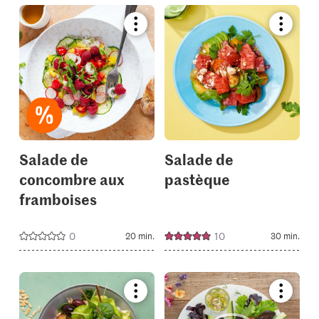
Bookmark
Bookmar
recipe
recipe
or
or
add
add
it
it
to
to
your
your
collections.
collectio
Salade de
Salade de
concombre aux
pastèque
framboises
0
10
20 min.
30 min.
Bookmark
Bookmar
recipe
recipe
or
or