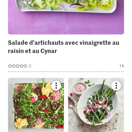
Salade d'artichauts avec vinaigrette au
raisin et au Cynar
0
1 h
Bookmark
Bookmar
recipe
recipe
or
or
add
add
it
it
to
to
your
your
collections.
collectio