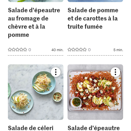
Salade d'épeautre
Salade de pomme
au fromage de
et de carottes à la
chèvre et à la
truite fumée
pomme
0
0
40 min.
5 min.
Bookmark
Bookmar
recipe
recipe
or
or
add
add
it
it
to
to
your
your
collections.
collectio
Salade de céleri
Salade d'épeautre