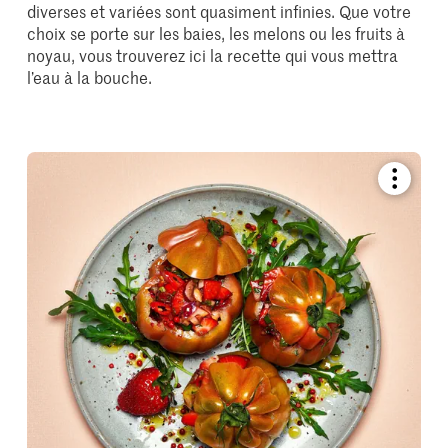
diverses et variées sont quasiment infinies. Que votre
choix se porte sur les baies, les melons ou les fruits à
noyau, vous trouverez ici la recette qui vous mettra
l’eau à la bouche.
Bookmar
recipe
or
add
it
to
your
collectio