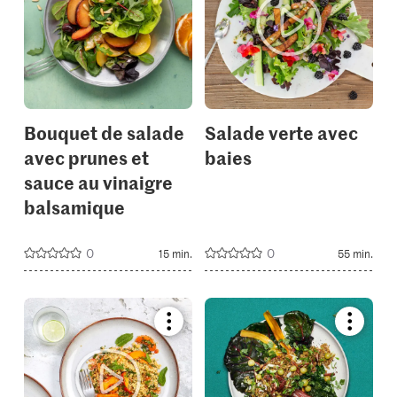
add
add
it
it
to
to
your
your
collections.
collectio
Bouquet de salade
Salade verte avec
avec prunes et
baies
sauce au vinaigre
balsamique
0
0
15 min.
55 min.
Bookmark
Bookmar
recipe
recipe
or
or
add
add
it
it
to
to