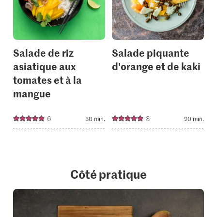
to
to
your
your
collections.
collectio
Salade de riz
Salade piquante
asiatique aux
d'orange et de kaki
tomates et à la
mangue
6
3
30 min.
20 min.
Côté pratique