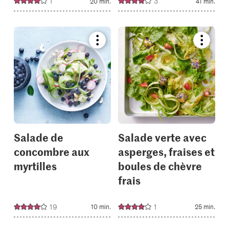
1
3
20 min.
41 min.
Bookmark
Bookmar
recipe
recipe
or
or
add
add
it
it
to
to
your
your
collections.
collectio
Salade de
Salade verte avec
concombre aux
asperges, fraises et
myrtilles
boules de chèvre
frais
19
1
10 min.
25 min.