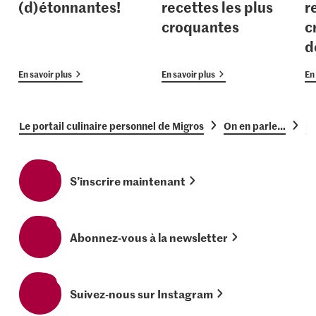
(d)étonnantes!
recettes les plus
r
croquantes
c
d
En savoir plus
En savoir plus
En 
Le portail culinaire personnel de Migros
On en parle…
Fr
S’inscrire maintenant
Abonnez-vous à la newsletter
Suivez-nous sur Instagram