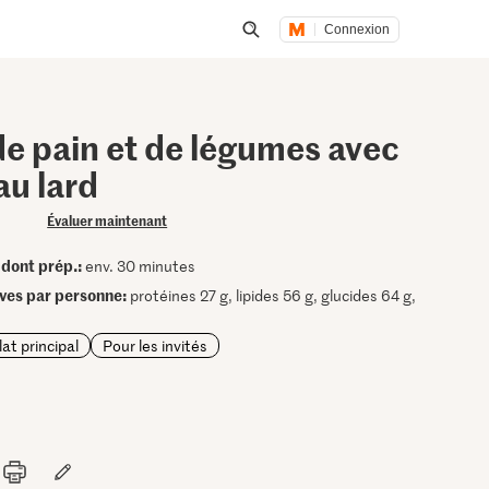
Connexion
Lancer une recherche
de pain et de légumes avec
au lard
Évaluer maintenant
dont prép.:
•
env. 30 minutes
ives par personne:
protéines 27 g, lipides 56 g, glucides 64 g,
lat principal
Pour les invités