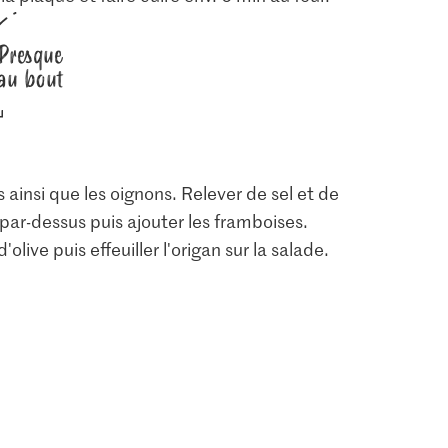
Presque
au bout
 ainsi que les oignons. Relever de sel et de
par-dessus puis ajouter les framboises.
'olive puis effeuiller l'origan sur la salade.
1.05
2.80
hes à chair
Jura Sel Sel iodé et
M-Classic Poivre
fluoré
Recharge
6
1242
137