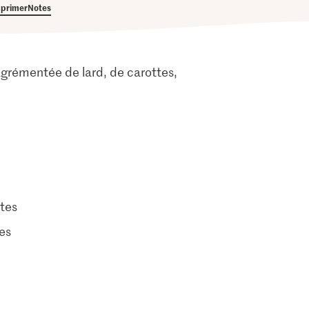
primer
Notes
grémentée de lard, de carottes,
tes
tes