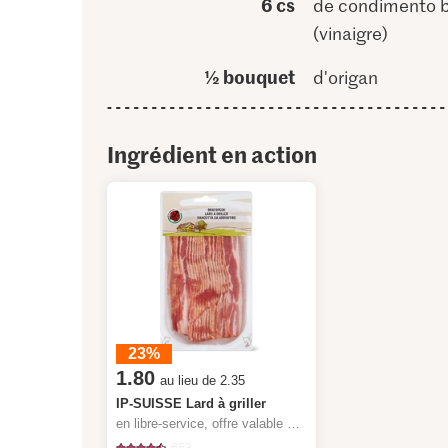
6 cs
de condimento 
(vinaigre)
½ bouquet
d'origan
Ingrédient en action
23%
1.80
au lieu de 2.35
IP-SUISSE Lard à griller
en libre-service, offre valable du 6.8 au 12.8.2026, jusqu’à épuisement du stock.
653