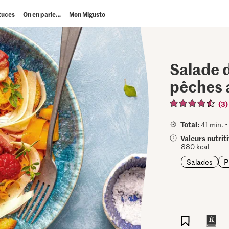
tuces
On en parle…
Mon Migusto
Salade 
pêches 
(3)
Total:
41 min. 
Valeurs nutrit
880 kcal
Salades
P