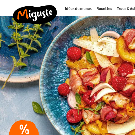
Idées de menus
Recettes
Trucs & As