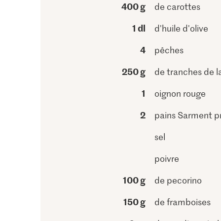
400 g
de carottes
1 dl
d'huile d'olive
4
pêches
250 g
de tranches de l
1
oignon rouge
2
pains Sarment p
sel
poivre
100 g
de pecorino
150 g
de framboises