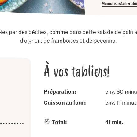
Memoriser
Au livre
Im
es par des pêches, comme dans cette salade de pain a
d’oignon, de framboises et de pecorino.
À vos tabliers!
Préparation:
env. 30 minu
cuisson au four:
env. 11 minu
Total:
41 min.