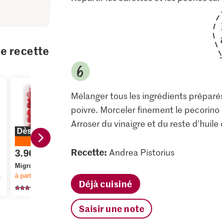
te recette
Mélanger tous les ingrédients préparés
poivre. Morceler finement le pecorino 
Arroser du vinaigre et du reste d'huile d
Dès 2 pièces
20%
Recette:
Andrea Pistorius
3.96
3.15
3.00
au lieu de 4.95
Migros Framboises
M-Classic IP-SUISSE
Migros Pêc
à partir de 2
articles,
Offre valable du 6.8 au 12.8.2026, jusqu’à épuisement du stock.
Pain Sarment clair
jaune
Déjà cuisiné
2415
130
64
Saisir une note