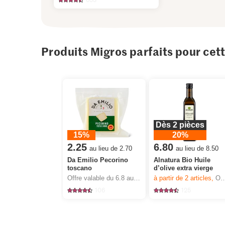
Produits Migros parfaits pour cet
Dès 2 pièces
15%
20%
2.25
6.80
au lieu de 2.70
au lieu de 8.50
Da Emilio Pecorino
Alnatura Bio Huile
toscano
d’olive extra vierge
Offre valable du 6.8 au 12.8.2026, jusqu’à épuisement du stock.
à partir de 2
articles,
Offre valable du 6.8 au 12.8.2026, jusqu’à épuisement du stock.
106
125