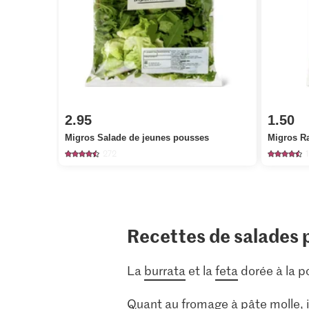
2.95
1.50
Migros Salade de jeunes pousses
Migros R
272
Recettes de salades 
La
burrata
et la
feta
dorée à la po
Quant au
fromage à pâte molle
,