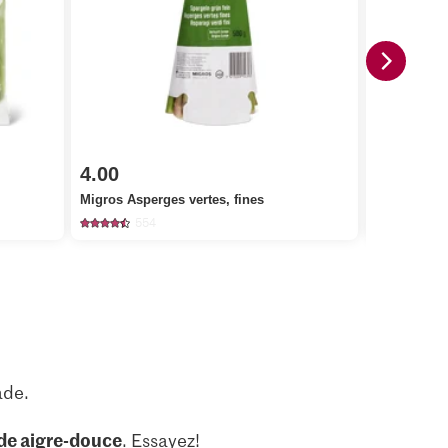
4.00
2.20
Migros Asperges vertes, fines
Bio Basilic
554
21
ade.
ade aigre-douce
. Essayez!