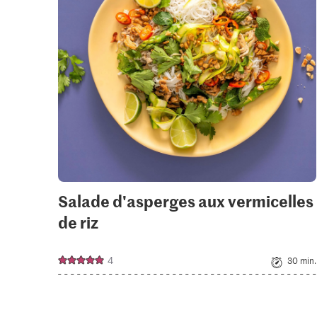
to
your
colle
Salade d'asperges aux vermicelles
de riz
4
30 min.