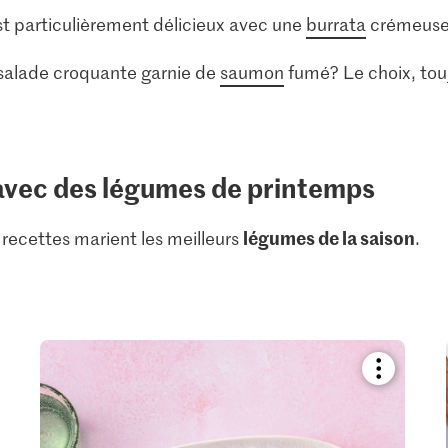
 est particulièrement délicieux avec une
burrata
crémeuse
salade croquante garnie de
saumon
fumé? Le choix, tou
avec des légumes de printemps
légumes de la saison
 recettes marient les meilleurs
.
kmark
Bookmark
pe
recipe
or
add
it