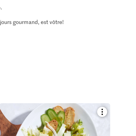
.
jours gourmand, est vôtre!
Bookmark
recipe
or
add
it