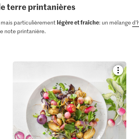
 terre printanières
légère et fraîche
 mais particulièrement
: un mélange
d’
e note printanière.
kmark
Bookmark
pe
recipe
or
add
it
to
your
ctions.
collections.