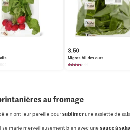
3.50
adis
Migros Ail des ours
1502
44
printanières au fromage
sublimer
êle n’ont leur pareille pour
une assiette de sal
sauce à sal
 il se marie merveilleusement bien avec une