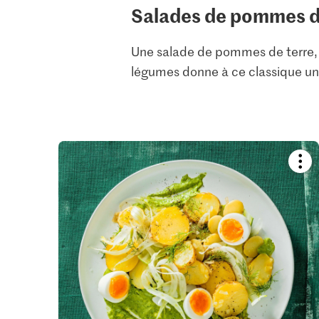
Salades de pommes de
Une salade de pommes de terre,
légumes donne à ce classique un
Boo
reci
or
add
it
to
your
colle