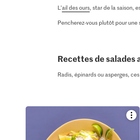
L’
ail des ours
, star de la saison,
Pencherez-vous plutôt pour une 
Recettes de salades 
Radis, épinards ou asperges, ces
Boo
reci
or
add
it