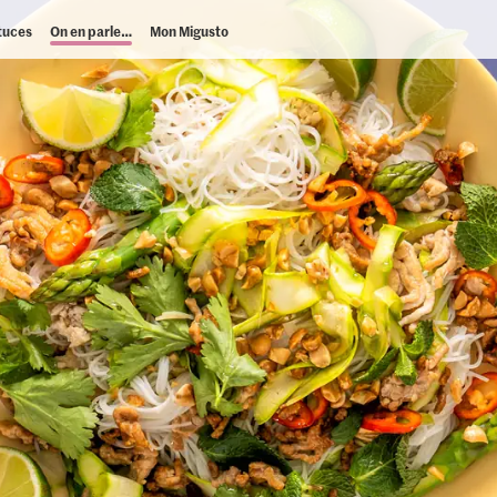
tuces
On en parle…
Mon Migusto