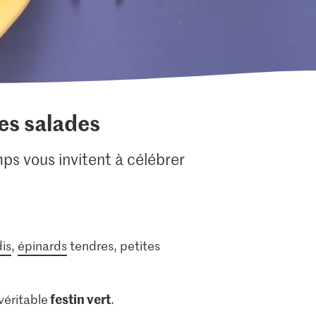
res salades
ps vous invitent à célébrer
dis
,
épinards
tendres, petites
festin vert
véritable
.