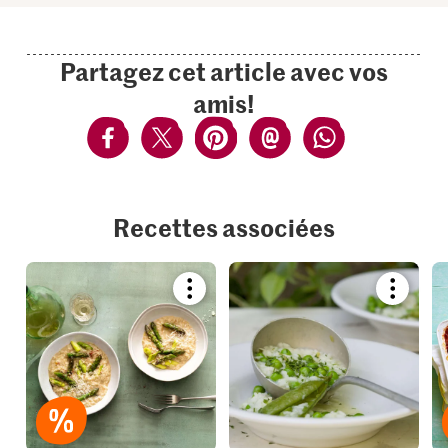
Partagez cet article avec vos
amis!
Recettes associées
Bookmark
Bookmar
recipe
recipe
or
or
add
add
it
it
to
to
your
your
collections.
collection