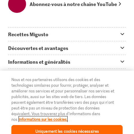
Abonnez-vous à notre chaîne YouTube
Recettes Migusto
App Migusto
Découvertes et avantages
Idées de menus
Trucs & astuces
Informations et généralités
Plats principaux
On en parle...
Questions concernant Migusto
Découvrir
Nous et nos partenaires utilisons des cookies et des
Simple & vite prêt
Tutoriels
Cuisiner avec Migusto
Supermarché
technologies similaires pour fournir, protéger, analyser et
améliorer nos services et pour personnaliser nos services et
Apéritif
FR
Glossaire des ingrédients
DE
IT
Service clientèle & contact
publicités, aussi sur les sites web de tiers. Les données
Migros Online
peuvent également être transférées vers des pays qui n'ont
Préparations au four
Login Migusto
peut-être pas un niveau de protection des données
Publicité
À propos de Migros
équivalent. Vous trouverez plus d'informations dans
Enfants & famille
nos
informations sur les cookies.
Magazine Migusto
Impressum
Magasins
© 2026 La Fédération des coopératives Migros
Uniquement les cookies nécessaires
Toutes les recettes
Concours