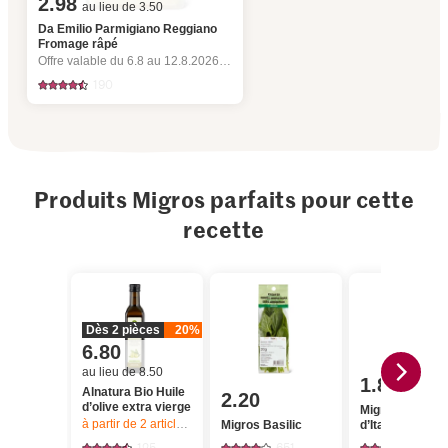
2.98
au lieu de 3.50
Da Emilio Parmigiano Reggiano
Fromage râpé
Offre valable du 6.8 au 12.8.2026, jusqu’à épuisement du stock.
190
Produits Migros parfaits pour cette
recette
Dès 2 pièces
20%
6.80
au lieu de 8.50
1.80
Alnatura Bio Huile
2.20
d’olive extra vierge
Migros Risotto
à partir de 2
articles,
Offre valable du 6.8 au 12.8.2026, jusqu’à épu
Migros Basilic
d’Italia
125
651
137