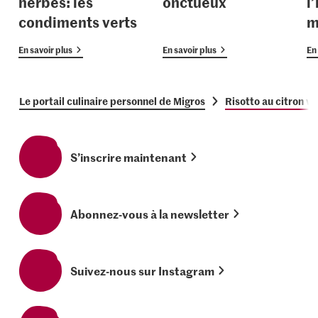
herbes: les
onctueux
l
condiments verts
m
En savoir plus
En savoir plus
En 
Le portail culinaire personnel de Migros
Risotto au citron ver
S’inscrire maintenant
Abonnez-vous à la newsletter
Suivez-nous sur Instagram