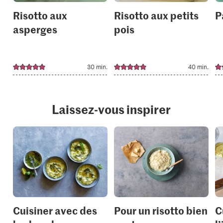
Risotto aux
Risotto aux petits
P
asperges
pois
30 min.
40 min.
Laissez-vous inspirer
Cuisiner avec des
Pour un risotto bien
C