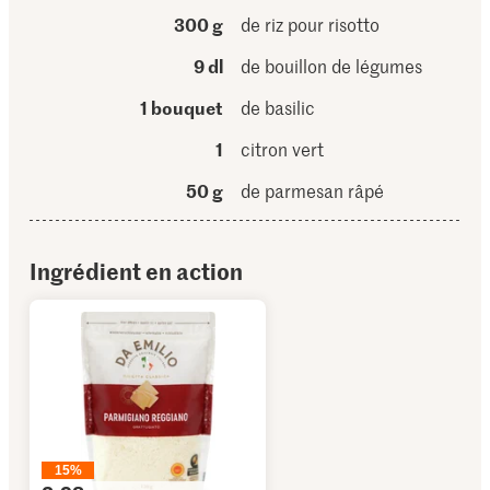
300 g
de riz pour risotto
9 dl
de bouillon de légumes
1 bouquet
de basilic
1
citron vert
50 g
de parmesan râpé
Ingrédient en action
15%