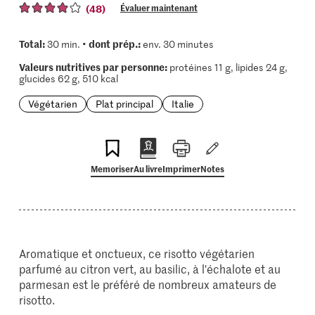
(48)
Évaluer maintenant
Total:
dont prép.:
30 min. •
env. 30 minutes
Valeurs nutritives par personne:
protéines 11 g, lipides 24 g,
glucides 62 g, 510 kcal
Végétarien
Plat principal
Italie
Memoriser
Au livre
Imprimer
Notes
Aromatique et onctueux, ce risotto végétarien
parfumé au citron vert, au basilic, à l'échalote et au
parmesan est le préféré de nombreux amateurs de
risotto.