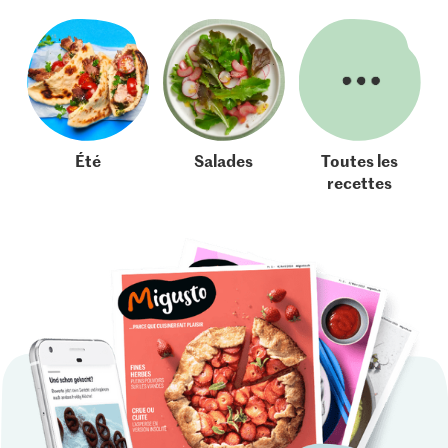
Été
Salades
Toutes les
recettes