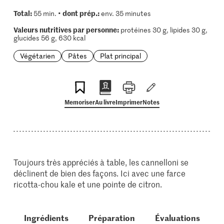
Total:
dont prép.:
55 min. •
env. 35 minutes
Valeurs nutritives par personne:
protéines 30 g, lipides 30 g,
glucides 56 g, 630 kcal
Végétarien
Pâtes
Plat principal
Memoriser
Au livre
Imprimer
Notes
Toujours très appréciés à table, les cannelloni se
déclinent de bien des façons. Ici avec une farce
ricotta-chou kale et une pointe de citron.
Ingrédients
Préparation
Évaluations