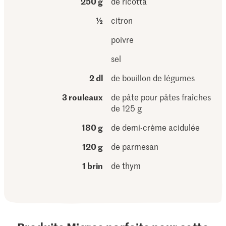
250 g
de ricotta
½
citron
poivre
sel
2 dl
de bouillon de légumes
3 rouleaux
de pâte pour pâtes fraîches
de 125 g
180 g
de demi-crème acidulée
120 g
de parmesan
1 brin
de thym