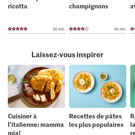
ricotta
champignons
a
30 min.
45 min.
Laissez-vous inspirer
Cuisiner à
Recettes de pâtes
R
l’italienne: mamma
les plus populaires
l
mia!
r