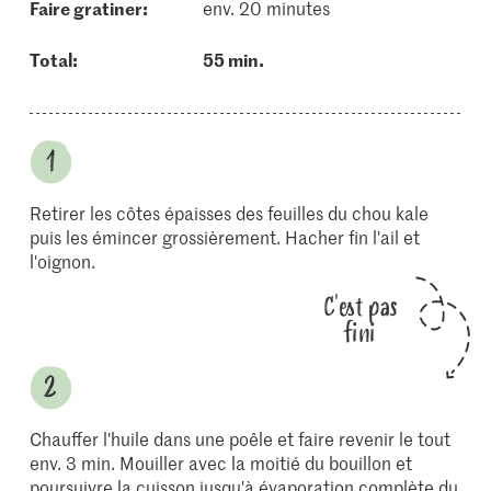
faire gratiner:
env. 20 minutes
Total:
55 min.
Retirer les côtes épaisses des feuilles du chou kale
puis les émincer grossièrement. Hacher fin l'ail et
l'oignon.
C'est pas
fini
Chauffer l'huile dans une poêle et faire revenir le tout
env. 3 min. Mouiller avec la moitié du bouillon et
poursuivre la cuisson jusqu'à évaporation complète du