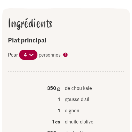
Ingrédients
Plat principal
Pour
4
personnes
350 g
de chou kale
1
gousse d'ail
1
oignon
1 cs
d'huile d'olive