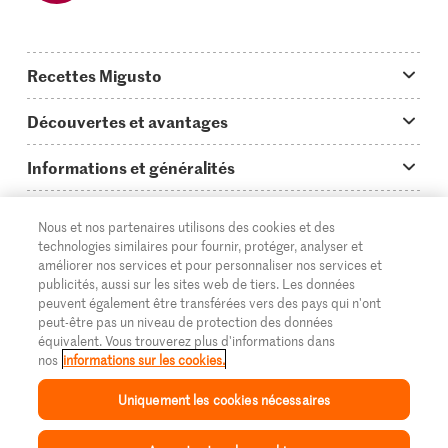
Recettes Migusto
App Migusto
Découvertes et avantages
Idées de menus
Trucs & astuces
Informations et généralités
Plats principaux
On en parle...
Questions concernant Migusto
Découvrir
Nous et nos partenaires utilisons des cookies et des
Simple & vite prêt
Tutoriels
Cuisiner avec Migusto
Supermarché
technologies similaires pour fournir, protéger, analyser et
améliorer nos services et pour personnaliser nos services et
Apéritif
FR
Glossaire des ingrédients
DE
IT
Service clientèle & contact
publicités, aussi sur les sites web de tiers. Les données
Migros Online
peuvent également être transférées vers des pays qui n'ont
Préparations au four
Login Migusto
peut-être pas un niveau de protection des données
Publicité
À propos de Migros
équivalent. Vous trouverez plus d'informations dans
Enfants & famille
nos
informations sur les cookies.
Magazine Migusto
Impressum
Magasins
© 2026 La Fédération des coopératives Migros
Uniquement les cookies nécessaires
Toutes les recettes
Concours
Mentions légales
Cumulus