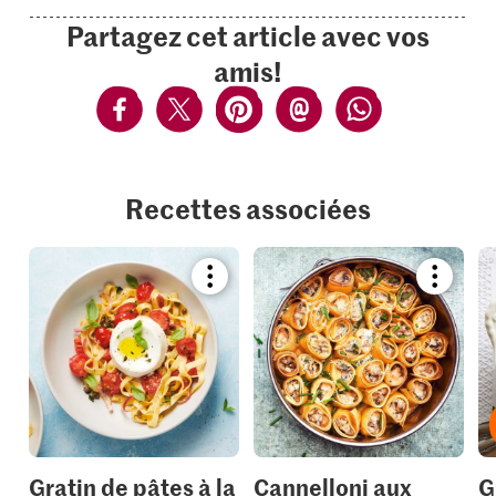
Partagez cet article avec vos
amis!
Recettes associées
Bookmark
Bookmar
recipe
recipe
or
or
add
add
it
it
to
to
your
your
collections.
collection
Gratin de pâtes à la
Cannelloni aux
G