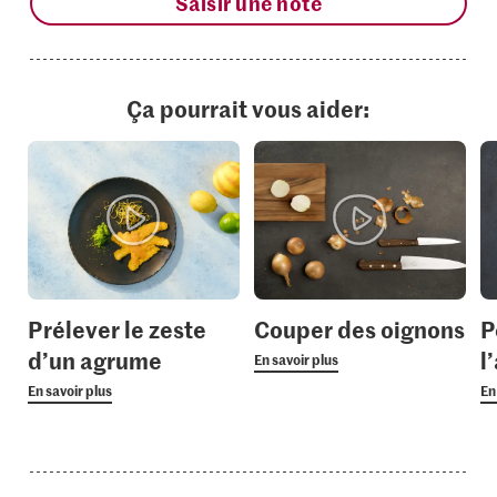
Saisir une note
Ça pourrait vous aider:
Prélever le zeste
Couper des oignons
P
d’un agrume
l’
En savoir plus
En savoir plus
En