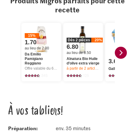
Produits Migros parfaits pour cette
recette
15%
Dès 2 pièces
20%
1.70
6.80
au lieu de 2.00
au lieu de 8.50
Da Emilio
Pamigiano
Alnatura Bio Huile
3.65
Reggiano
d’olive extra vierge
Offre valable du 6.8 au 12.8.2026, jusqu’à épuisement du stock.
à partir de 2
articles,
Offre valable du 6.8
Galbani Ricotta
345
125
446
À vos tabliers!
Préparation:
env. 35 minutes