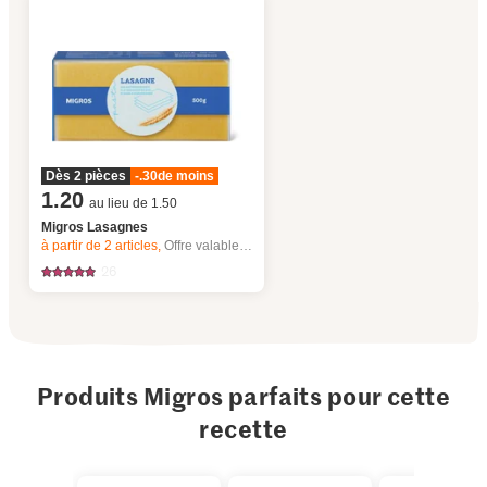
Dès 2 pièces
-.30
de moins
1.20
au lieu de 1.50
Migros Lasagnes
à partir de 2
articles,
Offre valable du 6.8 au 12.8.2026, jusqu’à épuisement du stock.
26
Produits Migros parfaits pour cette
recette