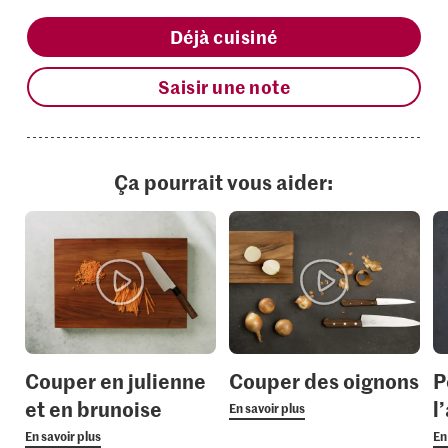
Déjà cuisiné
Saisir une note
Ça pourrait vous aider:
Couper en julienne
Couper des oignons
P
et en brunoise
l’
En savoir plus
En savoir plus
En