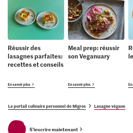
Réussir des
Meal prep: réussir
R
lasagnes parfaites:
son Veganuary
l
recettes et conseils
En savoir plus
En savoir plus
En 
Le portail culinaire personnel de Migros
Lasagne végane
S’inscrire maintenant