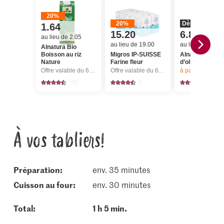
20%
20%
Dès 2 pièces
1.64
15.20
6.80
au lieu de 2.05
au lieu de 19.00
au lieu de 8.50
Alnatura Bio
Boisson au riz
Migros IP-SUISSE
Alnatura Bio Hu
Nature
Farine fleur
d’olive extra vi
Offre valable du 6.8 au 12.8.2026, jusqu’à épuisement du stock.
Offre valable du 6.8 au 12.8.2026, jusqu’à épuisement du stock.
à partir de 2
articl
120
5
125
À vos tabliers!
Préparation:
env. 35 minutes
cuisson au four:
env. 30 minutes
Total:
1 h 5 min.