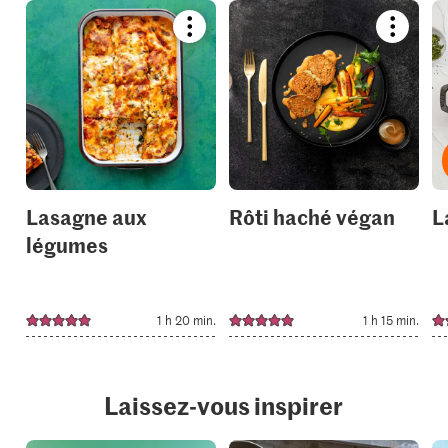
Bookmark
Bookmar
recipe
recipe
or
or
add
add
it
it
to
to
your
your
collections.
collection
Lasagne aux
Rôti haché végan
L
légumes
1 h 20 min.
1 h 15 min.
Laissez-vous inspirer