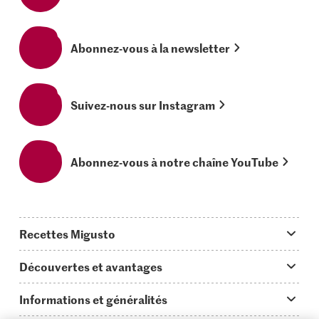
Abonnez-vous à la newsletter
Suivez-nous sur Instagram
Abonnez-vous à notre chaîne YouTube
Recettes Migusto
App Migusto
Découvertes et avantages
Idées de menus
Trucs & astuces
Informations et généralités
Plats principaux