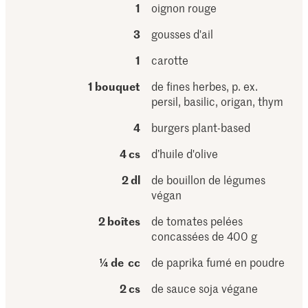
1
oignon rouge
3
gousses d'ail
1
carotte
1 bouquet
de fines herbes, p. ex.
persil, basilic, origan, thym
4
burgers plant-based
4 cs
d’huile d'olive
2 dl
de bouillon de légumes
végan
2 boîtes
de tomates pelées
concassées de 400 g
¼ de cc
de paprika fumé en poudre
2 cs
de sauce soja végane