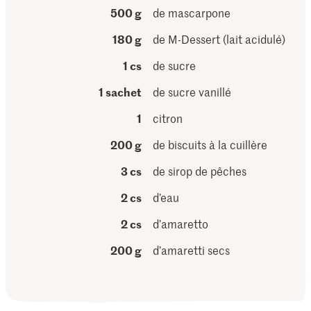
500 g
de mascarpone
180 g
de M-Dessert (lait acidulé)
1 cs
de sucre
1 sachet
de sucre vanillé
1
citron
200 g
de biscuits à la cuillère
3 cs
de sirop de pêches
2 cs
d’eau
2 cs
d’amaretto
200 g
d’amaretti secs