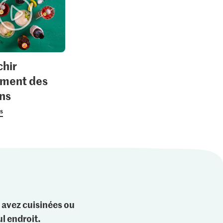
chir
ement des
ns
us
 avez cuisinées ou
l endroit.