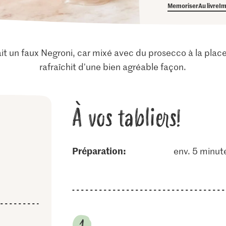
Memoriser
Au livre
Im
it un faux Negroni, car mixé avec du prosecco à la place
rafraîchit d'une bien agréable façon.
À vos tabliers!
Préparation:
env. 5 minut