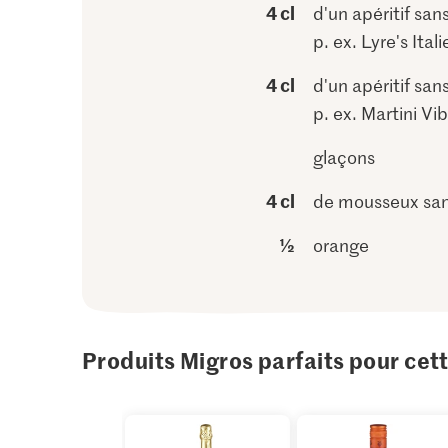
4 cl
d'un apéritif sans
p. ex. Lyre's Ital
4 cl
d'un apéritif sans
p. ex. Martini Vi
glaçons
4 cl
de mousseux san
½
orange
Produits Migros parfaits pour cet