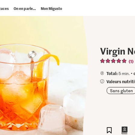
tuces
On en parle…
Mon Migusto
Virgin N
(1)
Total:
5 min. •
Valeurs nutrit
Sans gluten