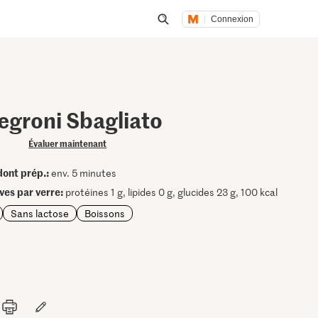
Connexion
Lancer une recherche
egroni Sbagliato
Évaluer maintenant
dont prép.:
env. 5 minutes
ives par verre:
protéines 1 g, lipides 0 g, glucides 23 g, 100 kcal
Sans lactose
Boissons