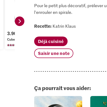
Pour le petit plus décoratif, prélever 
l'enrouler en spirale.
Recette:
14.95
Katrin Klaus
Martini Torino Italia
3.90
3.10
L’Aperitivo Vibrante
Cubers Glaçons
sans alcool
Bio Orange
Déjà cuisiné
22
96
52
Saisir une note
Ça pourrait vous aider: