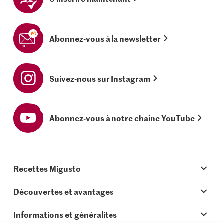
Abonnez-vous à la newsletter
Suivez-nous sur Instagram
Abonnez-vous à notre chaîne YouTube
Recettes Migusto
App Migusto
Découvertes et avantages
Idées de menus
Trucs & astuces
Informations et généralités