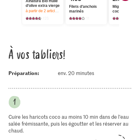
Alnatura Bio Huile
d’olive extra vierge
Filets d’anchois
Migros Haricot
à partir de 2
articles,
Offre valable du 6.8 au 12.8.2026, jusqu’à épu
marinés
coco
125
11
380
À vos tabliers!
Préparation:
env. 20 minutes
Cuire les haricots coco au moins 10 min dans de l'eau
salée frémissante, puis les égoutter et les réserver au
chaud.