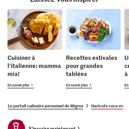
Cuisiner à
Recettes estivales
U
l’italienne: mamma
pour grandes
c
mia!
tablées
à
En savoir plus
En savoir plus
En 
Le portail culinaire personnel de Migros
Haricots coco verts
S’inscrire maintenant