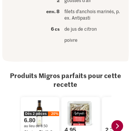
2
gousses d'ail
env. 8
filets d'anchois marinés, p.
ex. Antipasti
6 cs
de jus de citron
poivre
Produits Migros parfaits pour cette
recette
Dès 2 pièces
20%
6.80
au lieu de 8.50
4.95
2.30