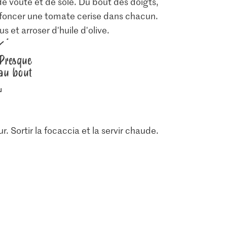
de voûte et de sole. Du bout des doigts,
nfoncer une tomate cerise dans chacun.
 et arroser d'huile d'olive.
Presque
au bout
r. Sortir la focaccia et la servir chaude.
1.05
4.95
Jura Sel Sel iodé et
Sélection Tomates
n
fluoré
cerises en branche
6
1235
317