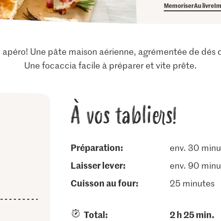
Memoriser
Au livre
Im
 apéro! Une pâte maison aérienne, agrémentée de dés de
Une focaccia facile à préparer et vite prête.
À vos tabliers!
Préparation:
env. 30 minu
laisser lever:
env. 90 minu
cuisson au four:
25 minutes
Total:
2 h 25 min.