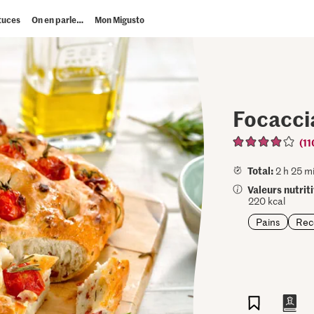
tuces
On en parle…
Mon Migusto
Focacci
(11
Total:
2 h 25 mi
Valeurs nutrit
220 kcal
Pains
Rec