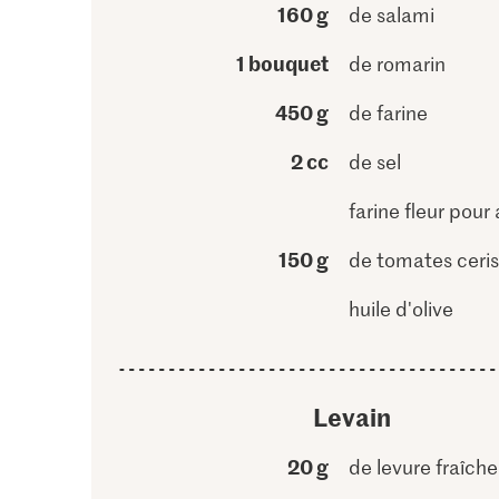
160 g
de salami
1 bouquet
de romarin
450 g
de farine
2 cc
de sel
farine fleur pour
150 g
de tomates ceri
huile d'olive
Levain
20 g
de levure fraîche