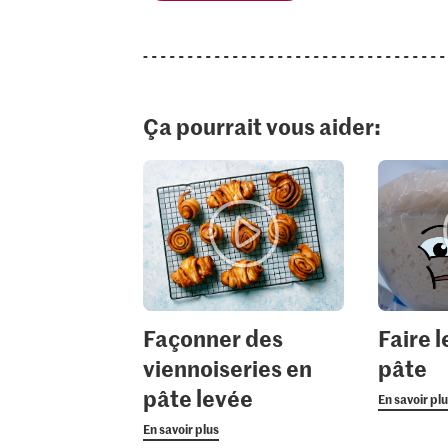
Ça pourrait vous aider:
Façonner des
Faire 
viennoiseries en
pâte
pâte levée
En savoir pl
En savoir plus