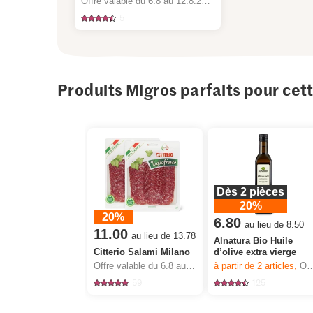
Offre valable du 6.8 au 12.8.2026, jusqu’à épuisement du stock.
5
Produits Migros parfaits pour cet
Dès 2 pièces
20%
20%
6.80
au lieu de 8.50
11.00
au lieu de 13.78
Alnatura Bio Huile
Citterio Salami Milano
d’olive extra vierge
Offre valable du 6.8 au 12.8.2026, jusqu’à épuisement du stock.
à partir de 2
articles,
Offre valable du 6.8 au 12.8.2026, jusqu’à épuisement du stock.
59
125