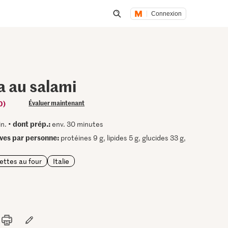
Connexion
Lancer une recherche
a au salami
0)
Évaluer maintenant
dont prép.:
n. •
env. 30 minutes
ives par personne:
protéines 9 g, lipides 5 g, glucides 33 g,
ettes au four
Italie