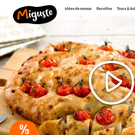
Idées de menus
Recettes
Trucs & As