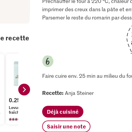
Préchauffer le four à 220 °C, chaleur 
imprimer des creux dans la pâte et e
Parsemer le reste du romarin par-dessus
te recette
Faire cuire env. 25 min au milieu du fou
Recette:
Anja Steiner
1.80
0.25
M-Classic IP-SUISSE
2.20
Levure de boulangerie
Cristal Sucre fin
Déjà cuisiné
fraîche
cristallisé
Bio Romari
1800
1137
13
Saisir une note