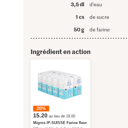
3,5 dl
d’eau
1 cs
de sucre
50 g
de farine
Ingrédient en action
20%
15.20
au lieu de 19.00
Migros IP-SUISSE Farine fleur