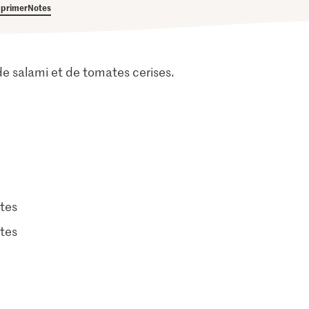
primer
Notes
 salami et de tomates cerises.
tes
tes