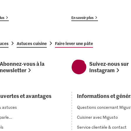
lus
En savoir plus
tuces
Astuces cuisine
Faire lever une pâte
Abonnez-vous à la
Suivez-nous sur
newsletter
Instagram
uvertes et avantages
Informations et génér
& astuces
Questions concernant Migus
arle...
Cuisiner avec Migusto
els
Service clientèle & contact