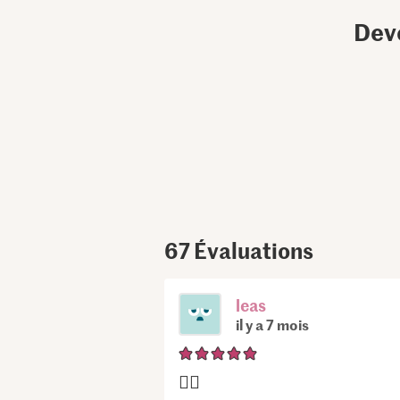
Dev
67
Évaluations
leas
il y a 7 mois
👍🏼