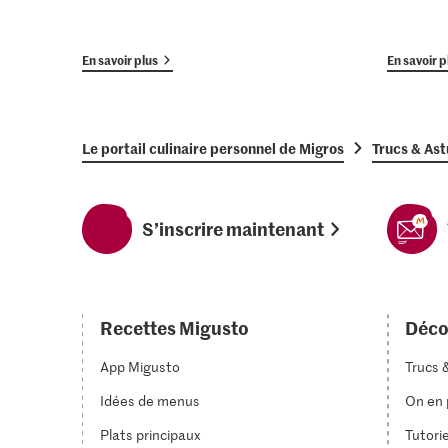
En savoir plus
En savoir p
Le portail culinaire personnel de Migros
Trucs & As
S’inscrire maintenant
Recettes Migusto
Déco
App Migusto
Trucs 
Idées de menus
On en p
Plats principaux
Tutori