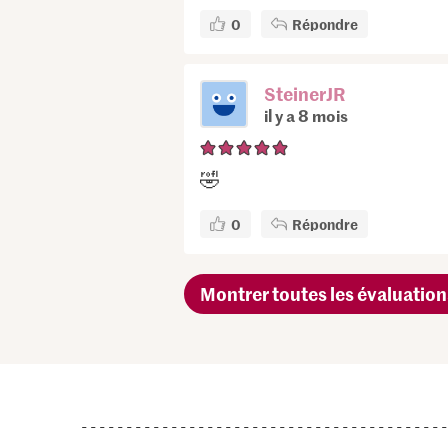
0
Répondre
SteinerJR
il y a 8 mois
🤣
0
Répondre
Montrer toutes les évaluation