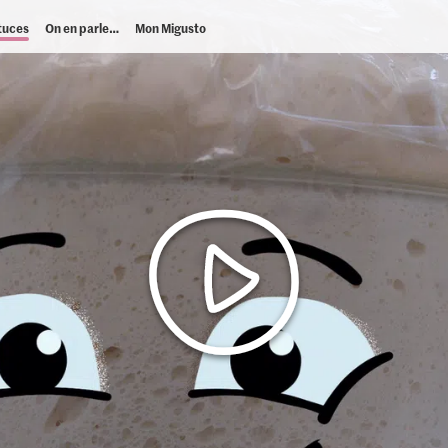
tuces
On en parle…
Mon Migusto