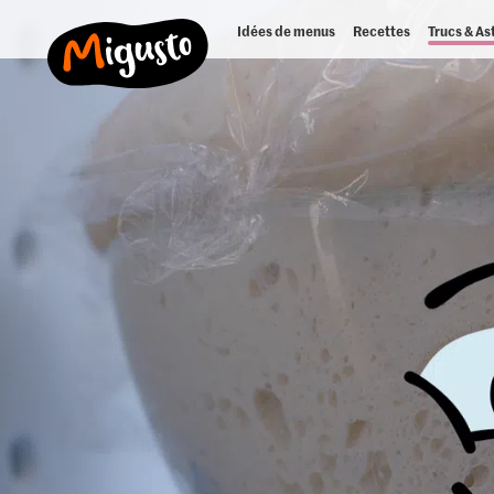
Idées de menus
Recettes
Trucs & As