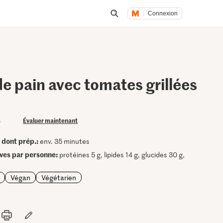
Connexion
Lancer une recherche
e pain avec tomates grillées
)
Évaluer maintenant
dont prép.:
•
env. 35 minutes
ives par personne:
protéines 5 g, lipides 14 g, glucides 30 g,
Végan
Végétarien