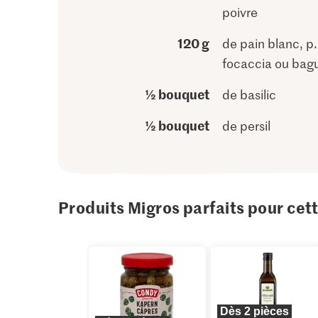
poivre
120 g
de pain blanc, p.
focaccia ou bag
½ bouquet
de basilic
½ bouquet
de persil
Produits Migros parfaits pour cet
Dès 2 pièces