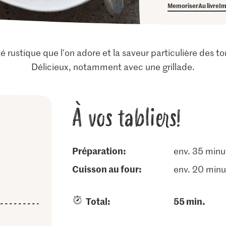
Memoriser
Au livre
Im
 rustique que l'on adore et la saveur particulière des to
Délicieux, notamment avec une grillade.
À vos tabliers!
Préparation:
env. 35 minu
cuisson au four:
env. 20 minu
Total:
55 min.