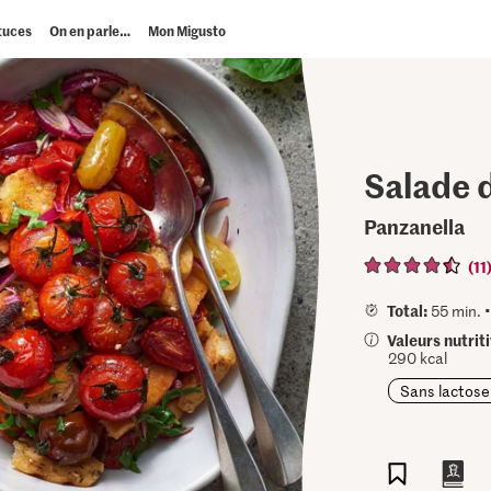
tuces
On en parle…
Mon Migusto
Salade d
Panzanella
(11
Total:
55 min. 
Valeurs nutrit
290 kcal
Sans lactose