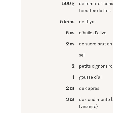
500 g
de tomates ceris
tomates dattes
5 brins
de thym
6 cs
d'huile d'olive
2 cs
de sucre brut e
sel
2
petits oignons r
1
gousse d'ail
2 cs
de câpres
3 cs
de condimento 
(vinaigre)