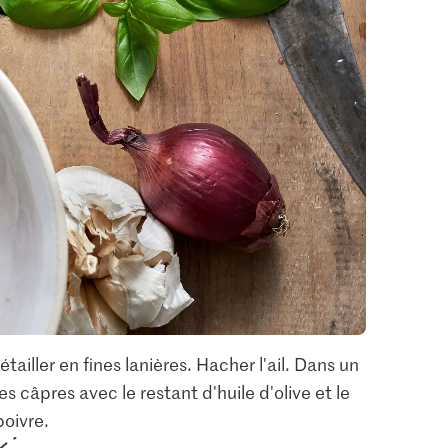
2.70
o
2.20
o Bianco
M-Classic Sucre de
ux
canne brut moulu
Bio Thym
8
189
94
tailler en fines lanières. Hacher l'ail. Dans un
les câpres avec le restant d'huile d'olive et le
poivre.