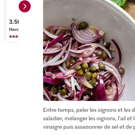
3.75
4.95
Alnatura Bi
3.50
Sélection Tomates
Condiment
Hausbäckerei Focaccia
cerises en branche
fruité et do
1
319
12
Entre-temps, peler les oignons et les dé
saladier, mélanger les oignons, l'ail et 
vinaigre puis assaisonner de sel et de 