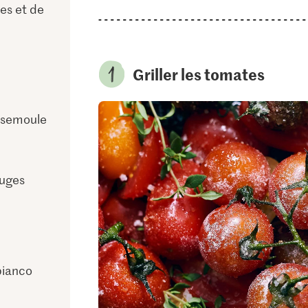
es et de
Griller les tomates
n semoule
ouges
bianco