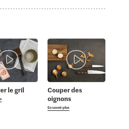
r le gril
Couper des
oignons
us
En savoir plus