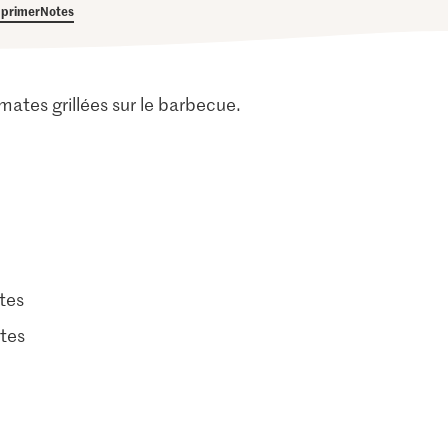
primer
Notes
mates grillées sur le barbecue.
tes
tes