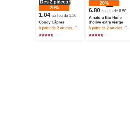
Dès 2 pièces
20%
20%
6.80
au lieu de 8.50
1.04
au lieu de 1.30
Alnatura Bio Huile
Condy Câpres
d’olive extra vierge
à partir de 2
articles,
Offre valable du 6.8 au 12.8.2026, jusqu’à épuisement du stock.
à partir de 2
articles,
Offre valable du 6.8 au 12.8.2026, jusqu’à épuisement du stock.
437
125