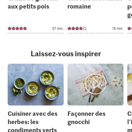
aux petits pois
romaine
p
g
27 min.
15 min.
Laissez-vous inspirer
Cuisiner avec des
Façonner des
C
herbes: les
gnocchi
l
condiments verts
m