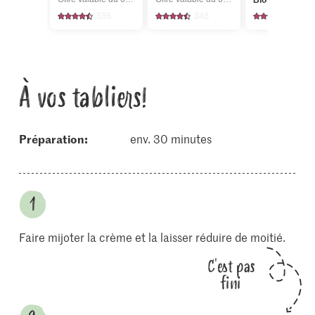
Bio Persil plat
535
343
348
À vos tabliers!
Préparation:
env. 30 minutes
Faire mijoter la crème et la laisser réduire de moitié.
C'est pas
fini