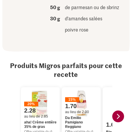
50 g
de parmesan ou de sbrinz
30 g
d'amandes salées
poivre rose
Produits Migros parfaits pour cette
recette
15%
20%
1.70
2.28
au lieu de 2.00
au lieu de 2.85
Da Emilio
aha! Crème entière
Pamigiano
1.60
35% de gras
Reggiano
Offre valable du 6.8 au 12.8.2026, jusqu’à épuisement du stock.
Offre valable du 6.8 au 12.8.2026, jusqu’à épuisement du stock.