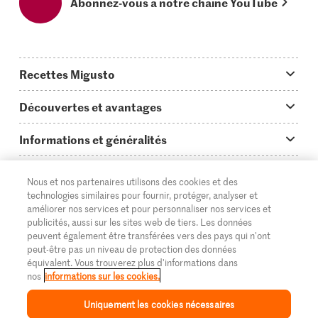
Abonnez-vous à notre chaîne YouTube
Recettes Migusto
App Migusto
Découvertes et avantages
Idées de menus
Trucs & astuces
Informations et généralités
Plats principaux
On en parle...
Questions concernant Migusto
Découvrir
Nous et nos partenaires utilisons des cookies et des
Simple & vite prêt
Tutoriels
Cuisiner avec Migusto
Supermarché
technologies similaires pour fournir, protéger, analyser et
améliorer nos services et pour personnaliser nos services et
Apéritif
FR
Glossaire des ingrédients
DE
IT
Service clientèle & contact
publicités, aussi sur les sites web de tiers. Les données
Migros Online
peuvent également être transférées vers des pays qui n'ont
Préparations au four
Login Migusto
peut-être pas un niveau de protection des données
Publicité
À propos de Migros
équivalent. Vous trouverez plus d'informations dans
Enfants & famille
nos
informations sur les cookies.
Magazine Migusto
Impressum
Magasins
© 2026 La Fédération des coopératives Migros
Uniquement les cookies nécessaires
Toutes les recettes
Concours
Mentions légales
Cumulus