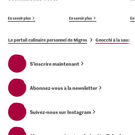
En savoir plus
En savoir plus
En 
Le portail culinaire personnel de Migros
Gnocchi à la sauce 
S’inscrire maintenant
Abonnez-vous à la newsletter
Suivez-nous sur Instagram