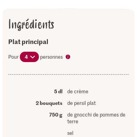
Ingrédients
Plat principal
Pour
4
personnes
5 dl
de crème
2 bouquets
de persil plat
750 g
de gnocchi de pommes de
terre
sel