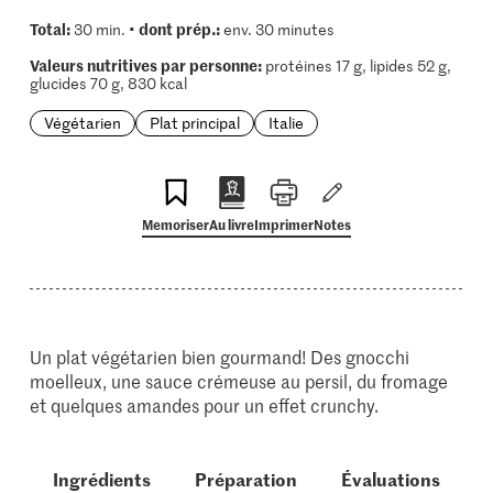
Total:
dont prép.:
30 min. •
env. 30 minutes
Valeurs nutritives par personne:
protéines 17 g, lipides 52 g,
glucides 70 g, 830 kcal
Végétarien
Plat principal
Italie
Memoriser
Au livre
Imprimer
Notes
Un plat végétarien bien gourmand! Des gnocchi
moelleux, une sauce crémeuse au persil, du fromage
et quelques amandes pour un effet crunchy.
Ingrédients
Préparation
Évaluations