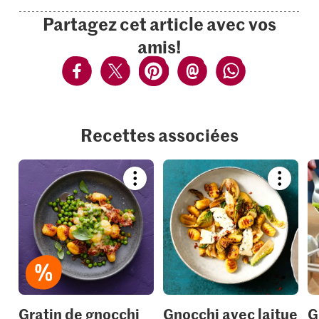
Partagez cet article avec vos
amis!
Recettes associées
Bookmark
Bookmar
recipe
recipe
or
or
add
add
it
it
to
to
your
your
collections.
collection
Gratin de gnocchi
Gnocchi avec laitue
G