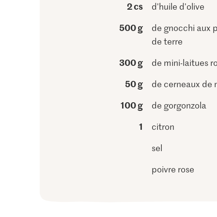
2 cs
d'huile d'olive
500 g
de gnocchi aux
de terre
300 g
de mini-laitues 
50 g
de cerneaux de 
100 g
de gorgonzola
1
citron
sel
poivre rose