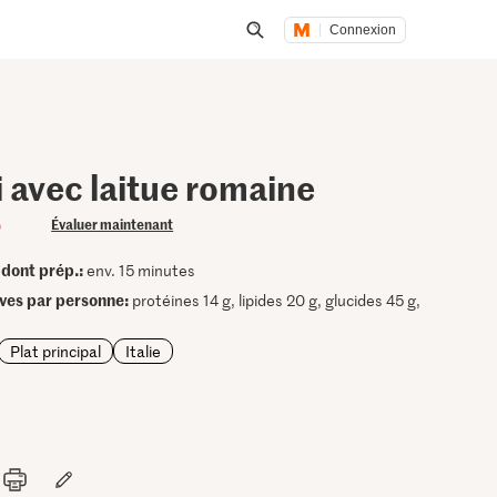
Connexion
Lancer une recherche
 avec laitue romaine
)
Évaluer maintenant
dont prép.:
•
env. 15 minutes
ives par personne:
protéines 14 g, lipides 20 g, glucides 45 g,
Plat principal
Italie