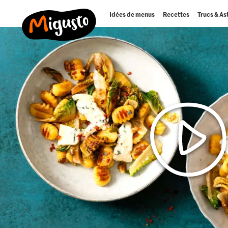
Idées de menus
Recettes
Trucs & As