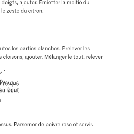
 doigts, ajouter. Émietter la moitié du
 le zeste du citron.
outes les parties blanches. Prélever les
 cloisons, ajouter. Mélanger le tout, relever
1.05
3.95
 Cerneaux
Jura Sel Sel iodé et
M-Classic Poivre rose
Presque
fluoré
entier
9
au bout
1242
12
ssus. Parsemer de poivre rose et servir.