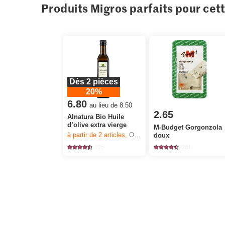
Produits Migros parfaits pour cet
Dès 2 pièces
20%
6.80
au lieu de 8.50
2.65
Alnatura Bio Huile
d’olive extra vierge
M-Budget Gorgonzola
à partir de 2
articles,
Offre valable du 6.8 au 12.8.2026, jusqu’à épuisement du stock.
doux
125
261