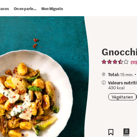
tuces
On en parle…
Mon Migusto
Gnocchi
(11
Total:
15 min. 
Valeurs nutrit
430 kcal
Végétarien