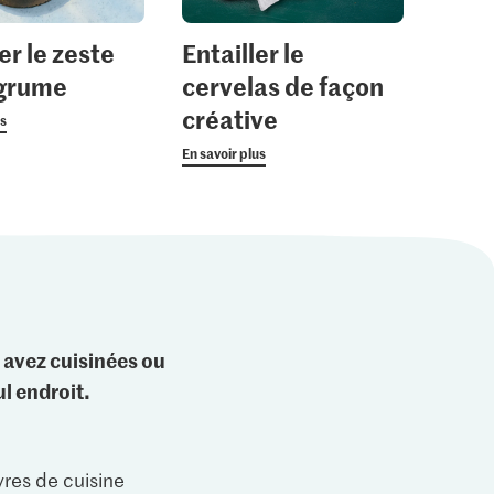
er le zeste
Entailler le
agrume
cervelas de façon
créative
us
En savoir plus
 avez cuisinées ou
l endroit.
vres de cuisine