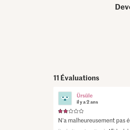
Dev
11
Évaluations
Ürsüle
il y a 2 ans
N'a malheureusement pas ét