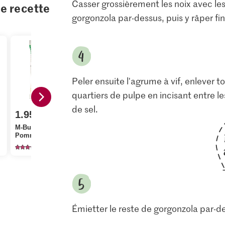
Casser grossièrement les noix avec les
te recette
gorgonzola par-dessus, puis y râper fin
Peler ensuite l'agrume à vif, enlever t
quartiers de pulpe en incisant entre les
de sel.
1.95
2.50
3.75
M-Budget Gnocchis
Migros Laitue romaine
Sun Queen
Pommes de terre
mini
de noix
809
500
55
Émietter le reste de gorgonzola par-de