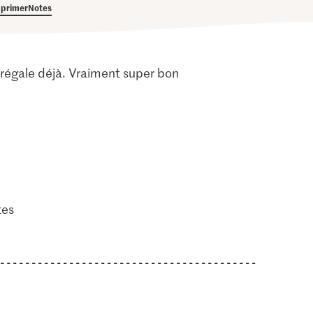
primer
Notes
 régale déjà. Vraiment super bon
tes