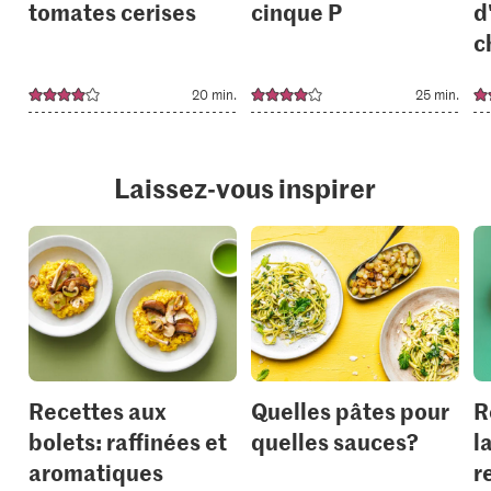
tomates cerises
cinque P
d
c
20 min.
25 min.
Laissez-vous inspirer
Recettes aux
Quelles pâtes pour
R
bolets: raffinées et
quelles sauces?
l
aromatiques
r