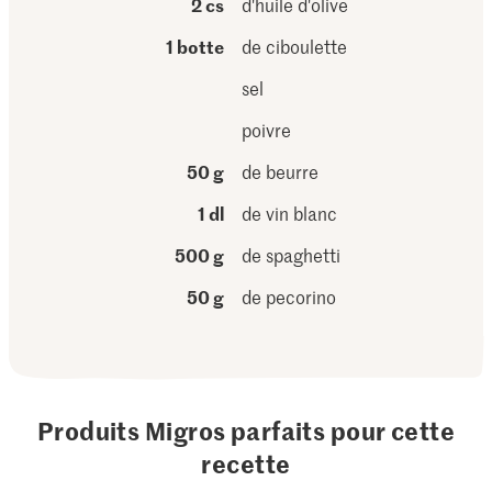
2 cs
d'huile d'olive
1 botte
de ciboulette
sel
poivre
50 g
de beurre
1 dl
de vin blanc
500 g
de spaghetti
50 g
de pecorino
Produits Migros parfaits pour cette
recette