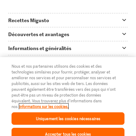
Recettes Migusto
App Migusto
Découvertes et avantages
Idées de menus
Trucs & astuces
Informations et généralités
Plats principaux
On en parle...
Questions concernant Migusto
Découvrir
Nous et nos partenaires utilisons des cookies et des
Simple & vite prêt
Tutoriels
Cuisiner avec Migusto
Supermarché
technologies similaires pour fournir, protéger, analyser et
améliorer nos services et pour personnaliser nos services et
Apéritif
FR
Glossaire des ingrédients
DE
IT
Service clientèle & contact
publicités, aussi sur les sites web de tiers. Les données
Migros Online
peuvent également être transférées vers des pays qui n'ont
Préparations au four
Login Migusto
peut-être pas un niveau de protection des données
Publicité
À propos de Migros
équivalent. Vous trouverez plus d'informations dans
Enfants & famille
nos
informations sur les cookies.
Magazine Migusto
Impressum
Magasins
© 2026 La Fédération des coopératives Migros
Uniquement les cookies nécessaires
Toutes les recettes
Concours
Mentions légales
Cumulus
Accepter tous les cookies
Protection des données
Migros Magazine