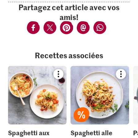
Partagez cet article avec vos
amis!
Recettes associées
Bookmark
Bookmar
recipe
recipe
or
or
add
add
it
it
to
to
your
your
collections.
collection
Spaghetti aux
Spaghetti alle
P