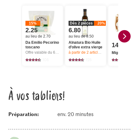
15%
Dès 2 pièces
20%
2.25
6.80
au lieu de 2.70
au lieu de 8.50
Da Emilio Pecorino
Alnatura Bio Huile
14.95
toscano
d’olive extra vierge
Offre valable du 6.8 au 12.8.2026, jusqu’à épuisement du stock.
à partir de 2
articles,
Offre valable du 6.8
Migros Bolets
105
125
18
À vos tabliers!
Préparation:
env. 20 minutes