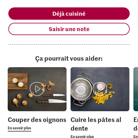
Déjà cuisiné
Saisir une note
Ça pourrait vous aider:
Couper des oignons
Cuire les pâtes al
E
dente
d
En savoir plus
En savoir plus
En