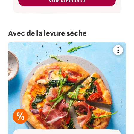
Voir la recette
Avec de la levure sèche
Bookmar
recipe
or
add
it
to
your
collectio