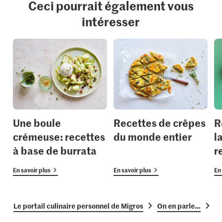
Ceci pourrait également vous
intéresser
Une boule
Recettes de crêpes
R
crémeuse: recettes
du monde entier
l
à base de burrata
r
En savoir plus
En savoir plus
En 
Le portail culinaire personnel de Migros
On en parle…
Ré