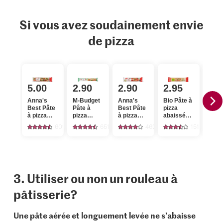
Si vous avez soudainement envie
de pizza
5.00
2.90
2.90
2.95
3.
Anna's
M-Budget
Anna's
Bio Pâte à
Anna
Best Pâte
Pâte à
Best Pâte
pizza
Best
à pizza
pizza
à pizza
abaissée,
à piz
abaissée,
abaissée,
abaissée,
ronde
abai
609
651
462
151
rectangulaire
rectangulaire,
ronde
carr
XL
extra
3. Utiliser ou non un rouleau à
pâtisserie?
Une pâte aérée et longuement levée ne s'abaisse