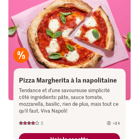
add
it
to
your
collectio
Pizza Margherita à la napolitaine
Tendance et d'une savoureuse simplicité
côté ingrédients: pâte, sauce tomate,
mozzarella, basilic, rien de plus, mais tout ce
qu'il faut. Viva Napoli!
3
>3 h