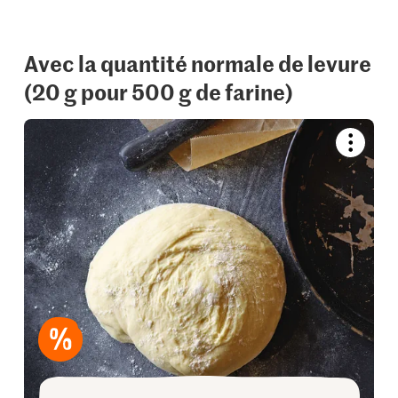
Avec la quantité normale de levure
(20 g pour 500 g de farine)
Bookmar
recipe
or
add
it
to
your
collectio