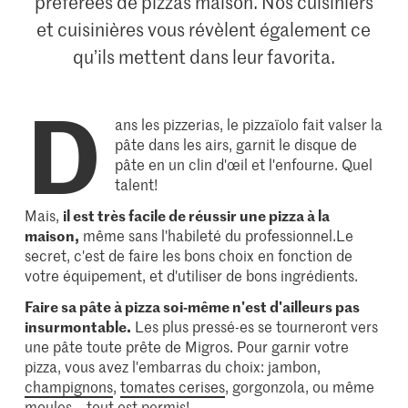
préférées de pizzas maison. Nos cuisiniers
et cuisinières vous révèlent également ce
qu’ils mettent dans leur favorita.
D
ans les pizzerias, le pizzaïolo fait valser la
pâte dans les airs, garnit le disque de
pâte en un clin d'œil et l'enfourne. Quel
talent!
Mais,
il est très facile de réussir une pizza à la
maison,
même sans l'habileté du professionnel.Le
secret, c'est de faire les bons choix en fonction de
votre équipement, et d'utiliser de bons ingrédients.
Faire sa pâte à pizza soi-même n'est d'ailleurs pas
insurmontable.
Les plus pressé-es se tourneront vers
une pâte toute prête de Migros. Pour garnir votre
pizza, vous avez l'embarras du choix: jambon,
champignons
,
tomates cerises
, gorgonzola, ou même
moules... tout est permis!