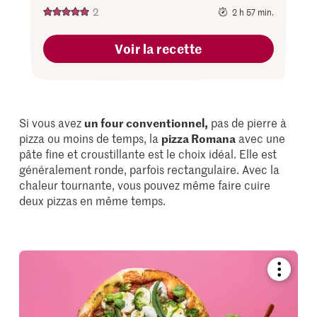
2
2 h 57 min.
Voir la recette
Si vous avez
un four conventionnel,
pas de pierre à
pizza ou moins de temps, la
pizza Romana
avec une
pâte fine et croustillante est le choix idéal. Elle est
généralement ronde, parfois rectangulaire. Avec la
chaleur tournante, vous pouvez même faire cuire
deux pizzas en même temps.
Bookmar
recipe
or
add
it