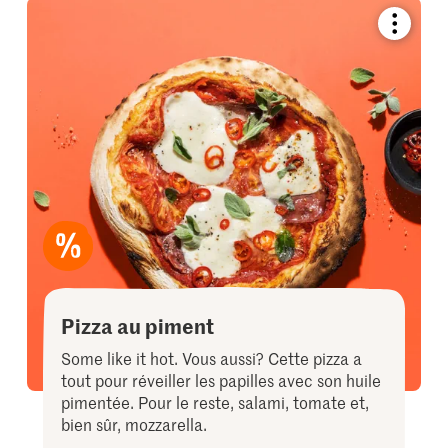
Bookmar
recipe
or
add
it
to
your
collectio
Pizza au piment
Some like it hot. Vous aussi? Cette pizza a
tout pour réveiller les papilles avec son huile
pimentée. Pour le reste, salami, tomate et,
bien sûr, mozzarella.