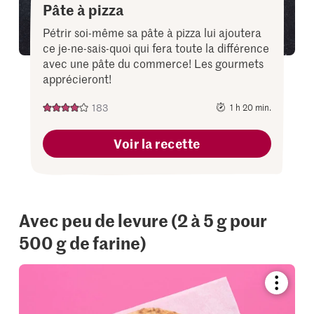
Pâte à pizza
Pétrir soi-même sa pâte à pizza lui ajoutera
ce je-ne-sais-quoi qui fera toute la différence
avec une pâte du commerce! Les gourmets
apprécieront!
183
1 h 20 min.
Voir la recette
Avec peu de levure (2 à 5 g pour
500 g de farine)
Bookmar
recipe
or