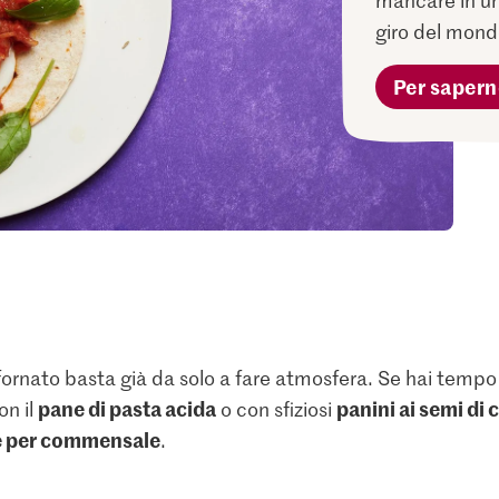
mancare in un
giro del mond
Per sapern
rnato basta già da solo a fare atmosfera. Se hai tempo e
pane di pasta acida
panini ai semi di 
on il
o con sfiziosi
ne per commensale
.