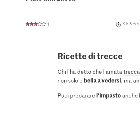
1
2 h 5 min.
Ricette di trecce
Chi l'ha detto che l'amata
trecci
bella a vedersi
non solo è
, ma a
l'impasto
Puoi preparare
anche