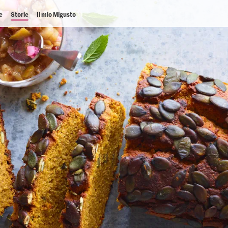
e
Storie
Il mio Migusto