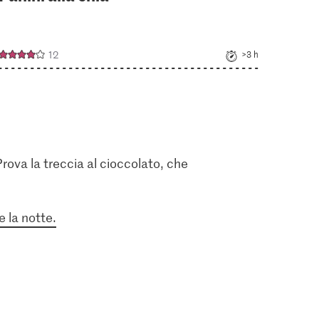
12
>3 h
rova la treccia al cioccolato, che
e la notte.