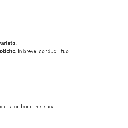
variato
.
otiche
. In breve: conduci i tuoi
ia tra un boccone e una