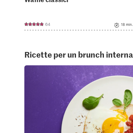
64
18 min.
Ricette per un brunch intern