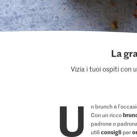
La gra
Vizia i tuoi ospiti con
U
n brunch è l'occasi
brunc
Con un ricco
padrone o padrona 
consigli
o
utili
per