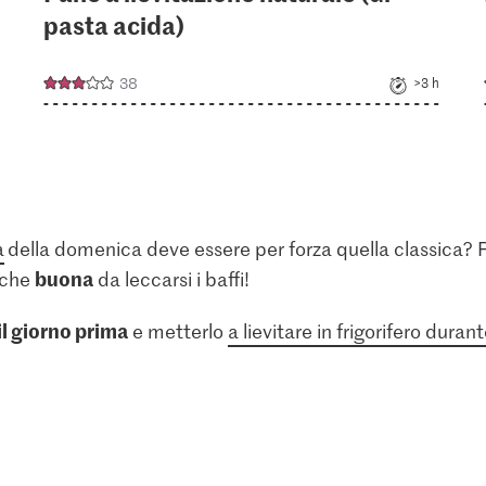
pasta acida)
38
>3 h
a
della domenica deve essere per forza quella classica? P
buona
nche
da leccarsi i baffi!
il giorno prima
e metterlo
a lievitare in frigorifero durant