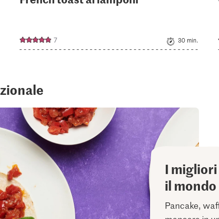
7
30 min.
azionale
I miglior
il mondo
Pancake, waff