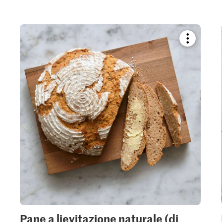
kmark
Bookmark
pe
recipe
or
add
it
to
your
ctions.
collections.
Pane a lievitazione naturale (di