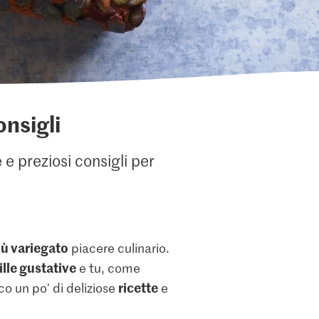
onsigli
 e preziosi consigli per
iù variegato
piacere culinario.
ille gustative
e tu, come
ricette
co un po' di deliziose
e