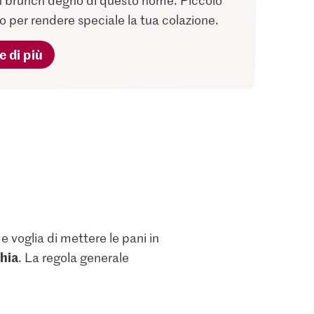
 brunch degno di questo nome. Piccolo
o per rendere speciale la tua colazione.
e di più
 voglia di mettere le pani in
chia
. La regola generale