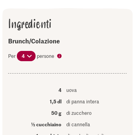
Ingredienti
Brunch/Colazione
Per
4
persone
4
uova
1,5 dl
di panna intera
50 g
di zucchero
½ cucchiaino
di cannella