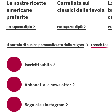
Le nostre ricette
Carrellata sui
L
americane
classici della tavola
b
preferite
c
Per saperne di più
Per saperne di più
Pe
Il portale di cucina personalizzato della Migros
French toast
Iscriviti subito
Abbonati alla newsletter
Seguici su Instagram