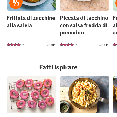
Frittata di zucchine
Piccata di tacchino
F
alla salvia
con salsa fredda di
a
pomodori
a
30 min.
30 min.
Fatti ispirare