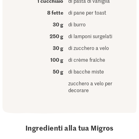
1 cucchiaio
di pasta di vaniglia
8 fette
di pane per toast
30 g
di burro
250 g
di lamponi surgelati
30 g
di zucchero a velo
100 g
di crème fraîche
50 g
di bacche miste
zucchero a velo per
decorare
Ingredienti alla tua Migros