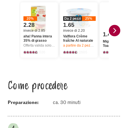
20%
Da 2 pezzi
25%
2.28
1.65
invece di 2.85
invece di 2.20
1.40
aha! Panna intera
Valflora Crème
35% di grasso
fraîche Al naturale
Migros IP-SUI
Offerta valida solo dal 6.8 al 12.8.2026, fino a esaurimento dello stock.
a partire da 2
pezzi,
Offerta valida solo da
Toast chiaro
536
2685
1389
Come procedere
Preparazione:
ca. 30 minuti