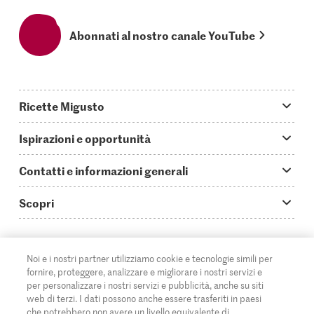
Abonnati al nostro canale YouTube
Ricette Migusto
App Migusto
Ispirazioni e opportunità
Oggi cucino
Trucchi & astuzie
Contatti e informazioni generali
Piatti principali
Storie
Domande su Migusto
Scopri
Ricette semplici & veloci
Video How to
Guida alle abbreviazioni
Supermercato
Aperitivi
IT
Glossario degli ingredienti
DE
FR
Contatti
Migros Online
Noi e i nostri partner utilizziamo cookie e tecnologie simili per
fornire, proteggere, analizzare e migliorare i nostri servizi e
Ricette al forno
Login Migusto
Pubblicità
A proposito della Migros
per personalizzare i nostri servizi e pubblicità, anche su siti
web di terzi. I dati possono anche essere trasferiti in paesi
Ricette per famiglie & bambini
Rivista Migusto
Impressum
che potrebbero non avere un livello equivalente di