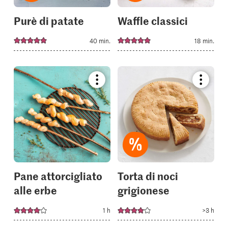
Purè di patate
Waffle classici
40 min.
18 min.
Bookmark
Bookmar
recipe
recipe
or
or
add
add
it
it
to
to
your
your
collections.
collectio
Pane attorcigliato
Torta di noci
alle erbe
grigionese
1 h
>3 h