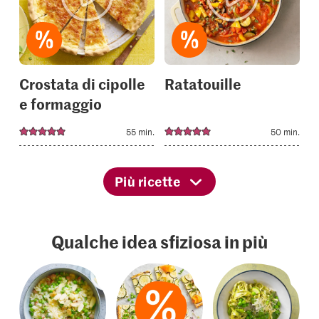
to
to
your
your
collections.
collectio
Crostata di cipolle
Ratatouille
e formaggio
55 min.
50 min.
Più ricette
Qualche idea sfiziosa in più