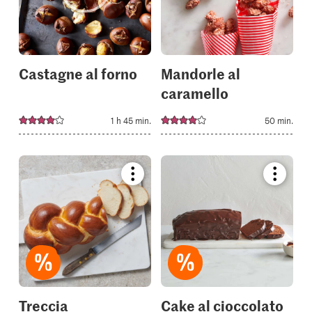
your
your
collections.
collectio
Castagne al forno
Mandorle al
caramello
1 h 45 min.
50 min.
Bookmark
Bookmar
recipe
recipe
or
or
add
add
it
it
to
to
your
your
collections.
collectio
Treccia
Cake al cioccolato