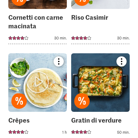
Cornetti con carne
Riso Casimir
macinata
30 min.
30 min.
Bookmark
Bookmar
recipe
recipe
or
or
add
add
it
it
to
to
your
your
collections.
collectio
Crêpes
Gratin di verdure
1 h
50 min.