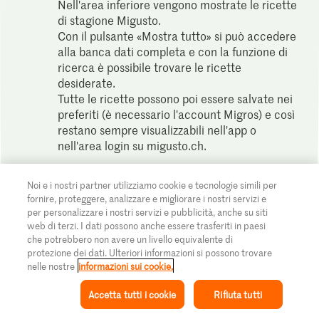
Nell'area inferiore vengono mostrate le ricette
di stagione Migusto.
Con il pulsante «Mostra tutto» si può accedere
alla banca dati completa e con la funzione di
ricerca è possibile trovare le ricette
desiderate.
Tutte le ricette possono poi essere salvate nei
preferiti (è necessario l'account Migros) e così
restano sempre visualizzabili nell'app o
nell'area login su migusto.ch.
Noi e i nostri partner utilizziamo cookie e tecnologie simili per
fornire, proteggere, analizzare e migliorare i nostri servizi e
per personalizzare i nostri servizi e pubblicità, anche su siti
web di terzi. I dati possono anche essere trasferiti in paesi
che potrebbero non avere un livello equivalente di
Condividi questo articolo con i tuoi
protezione dei dati. Ulteriori informazioni si possono trovare
nelle nostre
informazioni sui cookie.
amici!
Accetta tutti i cookie
Rifiuta tutti
Ispirazione
Collezione
Ricetta
Il mio Migusto
Menu