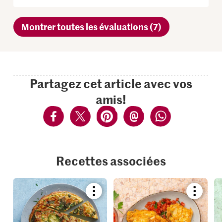
Montrer toutes les évaluations (7)
Partagez cet article avec vos
amis!
Recettes associées
Bookmark
Bookmar
recipe
recipe
or
or
add
add