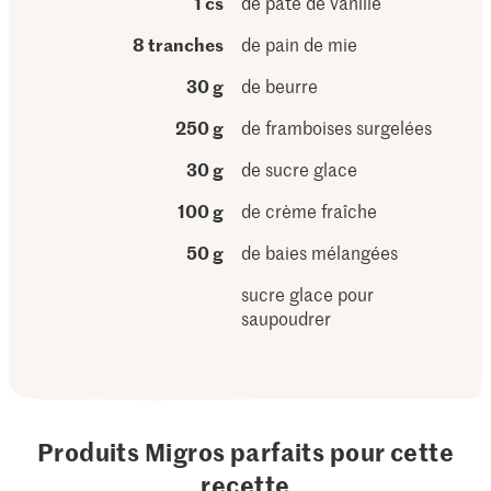
1 cs
de pâte de vanille
8 tranches
de pain de mie
30 g
de beurre
250 g
de framboises surgelées
30 g
de sucre glace
100 g
de crème fraîche
50 g
de baies mélangées
sucre glace pour
saupoudrer
Produits Migros parfaits pour cette
recette