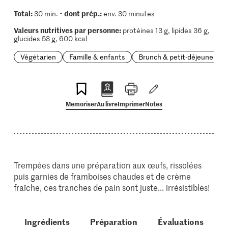
Total:
dont prép.:
30 min. •
env. 30 minutes
Valeurs nutritives par personne:
protéines 13 g, lipides 36 g,
glucides 53 g, 600 kcal
Végétarien
Famille & enfants
Brunch & petit-déjeuner
Memoriser
Au livre
Imprimer
Notes
Trempées dans une préparation aux œufs, rissolées
puis garnies de framboises chaudes et de crème
fraîche, ces tranches de pain sont juste... irrésistibles!
Ingrédients
Préparation
Évaluations