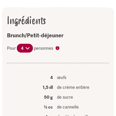
Ingrédients
Brunch/Petit-déjeuner
Pour
4
personnes
4
œufs
1,5 dl
de crème entière
50 g
de sucre
½ cc
de cannelle