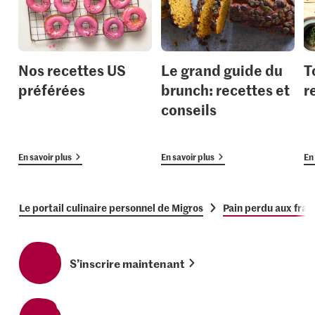
Nos recettes US
Le grand guide du
T
préférées
brunch: recettes et
r
conseils
En savoir plus
En savoir plus
En 
Le portail culinaire personnel de Migros
Pain perdu aux fra
S’inscrire maintenant