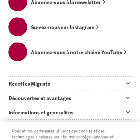
Abonnez-vous à la newsletter
Suivez-nous sur Instagram
Abonnez-vous à notre chaîne YouTube
Recettes Migusto
App Migusto
Découvertes et avantages
Idées de menus
Trucs & astuces
Informations et généralités
Plats principaux
On en parle...
Questions concernant Migusto
Découvrir
Nous et nos partenaires utilisons des cookies et des
Simple & vite prêt
Tutoriels
Cuisiner avec Migusto
Supermarché
technologies similaires pour fournir, protéger, analyser et