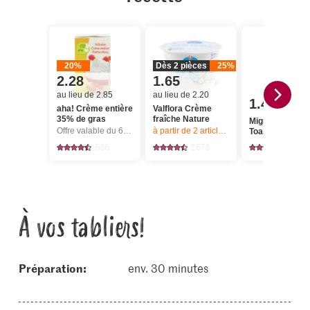
20%
Dès 2 pièces
25%
2.28
1.65
au lieu de 2.85
au lieu de 2.20
1.40
aha! Crème entière
Valflora Crème
35% de gras
fraîche Nature
Migros IP-SUI
Offre valable du 6.8 au 12.8.2026, jusqu’à épuisement du stock.
à partir de 2
articles,
Offre valable du 6.8
Toast clair
535
2673
1380
À vos tabliers!
Préparation:
env. 30 minutes