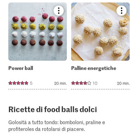
Bookmark
Bookmar
recipe
recipe
or
or
add
add
it
it
to
to
your
your
collections.
collectio
Power ball
Palline energetiche
5
10
20 min.
20 min.
Ricette di food balls dolci
Golosità a tutto tondo: bomboloni, praline e
profiteroles da rotolarsi di piacere.