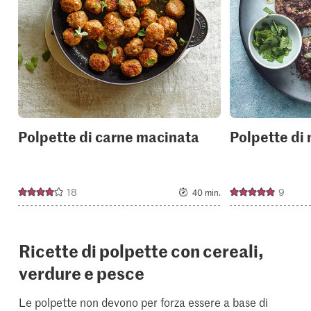
your
collections.
Polpette di carne macinata
Polpette di 
18
9
40 min.
Ricette di polpette con cereali,
verdure e pesce
Le polpette non devono per forza essere a base di