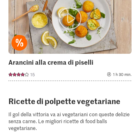
or
add
it
to
your
collectio
Arancini alla crema di piselli
15
1 h 30 min.
Ricette di polpette vegetariane
Il gol della vittoria va ai vegetariani con queste delizie
senza carne. Le migliori ricette di food balls
vegetariane.