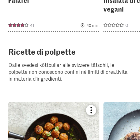
Falafel
Insalata di 
vegani
41
0
40 min.
Ricette di polpette
Dalle svedesi köttbullar alle svizzere tätschli, le
polpette non conoscono confini né limiti di creatività
in materia d'ingredienti.
Bookmark
recipe
or
add
it
to