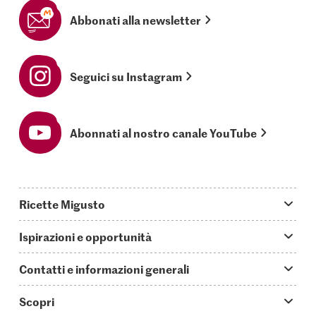
Abbonati alla newsletter
Seguici su Instagram
Abonnati al nostro canale YouTube
Ricette Migusto
App Migusto
Ispirazioni e opportunità
Oggi cucino
Trucchi & astuzie
Contatti e informazioni generali
Piatti principali
Storie
Domande su Migusto
Scopri