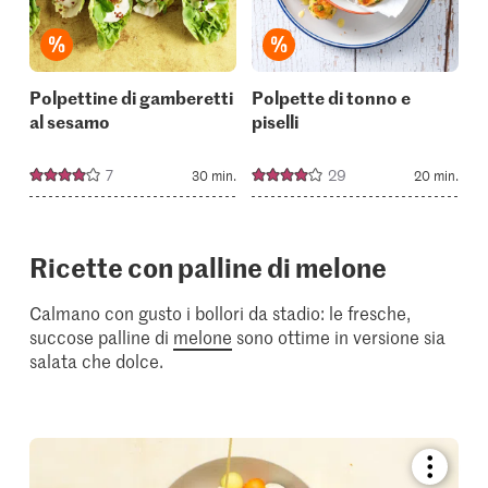
collections.
collectio
Polpettine di gamberetti
Polpette di tonno e
al sesamo
piselli
7
29
30 min.
20 min.
Ricette con palline di melone
Calmano con gusto i bollori da stadio: le fresche,
succose palline di
melone
sono ottime in versione sia
salata che dolce.
Bookmar