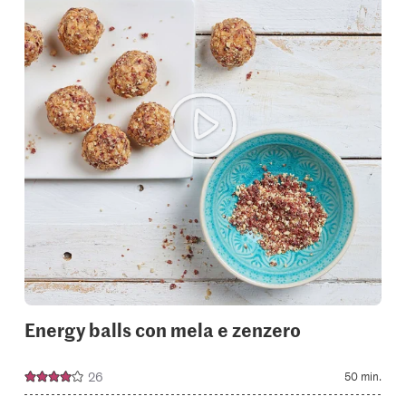
or
add
it
to
your
collectio
Energy balls con mela e zenzero
26
50 min.