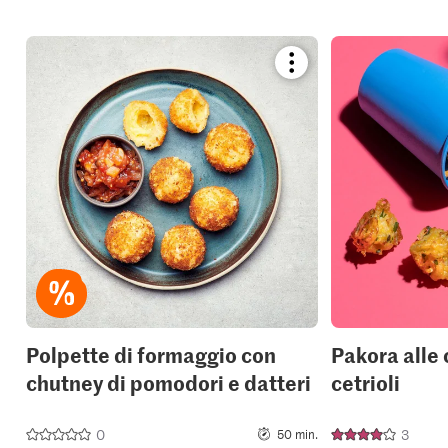
Bookmark
recipe
or
add
it
to
your
collections.
Polpette di formaggio con
Pakora alle 
chutney di pomodori e datteri
cetrioli
0
3
50 min.