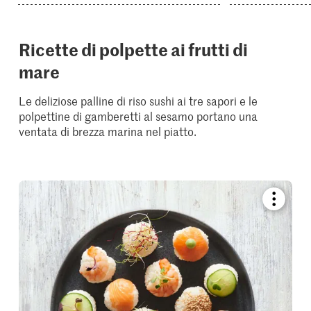
Ricette di polpette ai frutti di
mare
Le deliziose palline di riso sushi ai tre sapori e le
polpettine di gamberetti al sesamo portano una
ventata di brezza marina nel piatto.
Bookmar
recipe
or
add
it
to
your
collectio