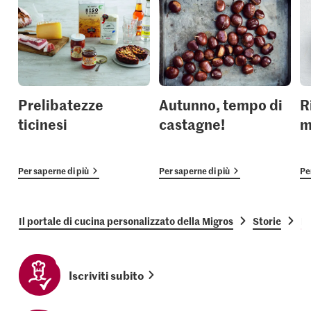
Prelibatezze
Autunno, tempo di
R
ticinesi
castagne!
m
Per saperne di più
Per saperne di più
Pe
Il portale di cucina personalizzato della Migros
Storie
Fo
Iscriviti subito