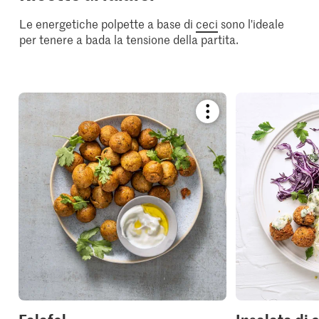
Le energetiche polpette a base di
ceci
sono l'ideale
per tenere a bada la tensione della partita.
Bookmark
recipe
or
add
it
to
your
collections.