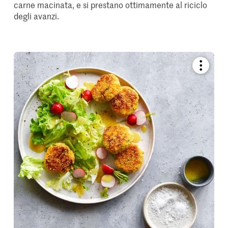
carne macinata, e si prestano ottimamente al riciclo
degli avanzi.
Bookmar
recipe
or
add
it
to
your
collectio