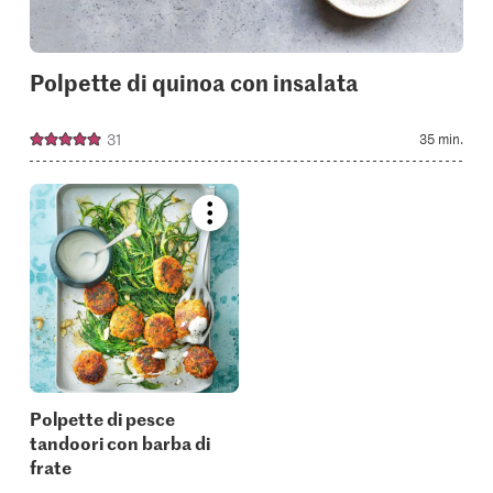
Polpette di quinoa con insalata
31
35 min.
Bookmark
recipe
or
add
it
to
your
collections.
Polpette di pesce
tandoori con barba di
frate