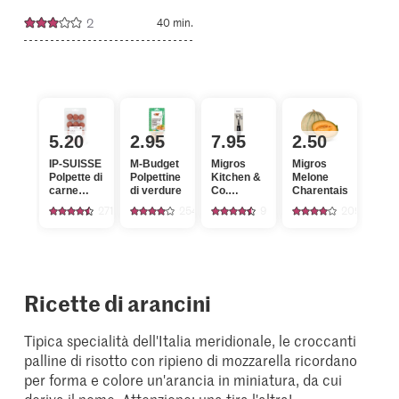
2
40 min.
5.20
2.95
7.95
2.50
IP-SUISSE
M-Budget
Migros
Migros
Polpette di
Polpettine
Kitchen &
Melone
carne
di verdure
Co.
Charentais
macinata
Scavino
271
254
9
2095
nero,
acciaio
inox, 18,7
cm
Ricette di arancini
Tipica specialità dell'Italia meridionale, le croccanti
palline di risotto con ripieno di mozzarella ricordano
per forma e colore un'arancia in miniatura, da cui
deriva il nome. Attenzione: una tira l'altra!