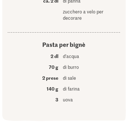
ca. 2 dl
di panna
zucchero a velo per
decorare
Pasta per bignè
2 dl
d’acqua
70 g
di burro
2 prese
di sale
140 g
di farina
3
uova