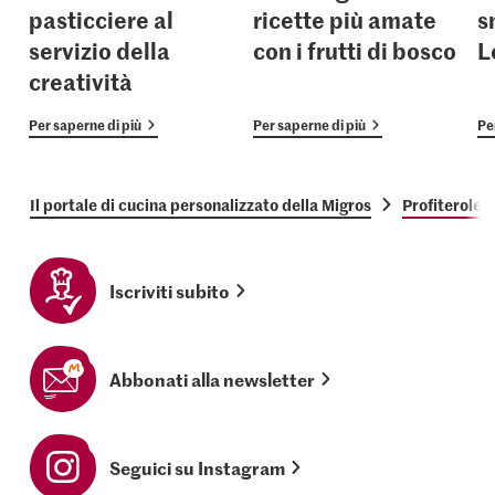
pasticciere al
ricette più amate
s
servizio della
con i frutti di bosco
L
creatività
Per saperne di più
Per saperne di più
Pe
Il portale di cucina personalizzato della Migros
Profiteroles 
Iscriviti subito
Abbonati alla newsletter
Seguici su Instagram