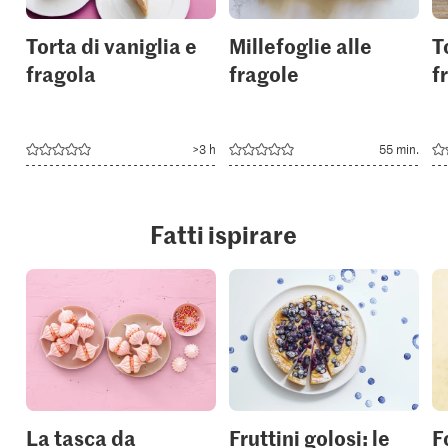
Torta di vaniglia e
Millefoglie alle
T
fragola
fragole
f
>3 h
55 min.
Fatti ispirare
La tasca da
Fruttini golosi: le
F