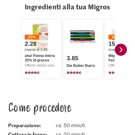
Ingredienti alla tua Migros
20%
20%
2.28
15.20
invece di 2.85
invece di 19.00
aha! Panna intera
Migros IP-SUI
3.85
35% di grasso
Farina bianca
Offerta valida solo dal 6.8 al 12.8.2026, fino a esaurimento dello stock.
Die Butter Burro
535
2727
5
Come procedere
Preparazione:
ca. 50 minuti
cottura in forno:
ca. 20 minuti