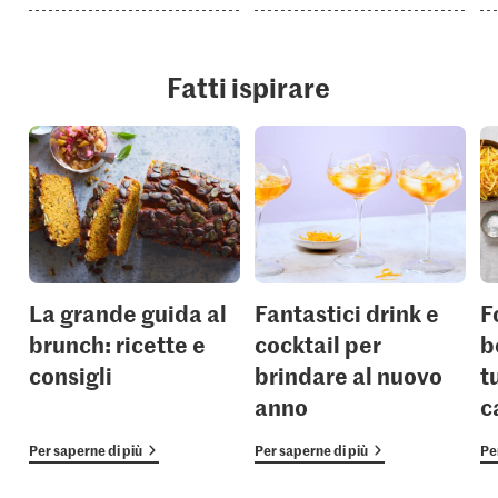
Fatti ispirare
La grande guida al
Fantastici drink e
F
brunch: ricette e
cocktail per
b
consigli
brindare al nuovo
t
anno
c
Per saperne di più
Per saperne di più
Pe