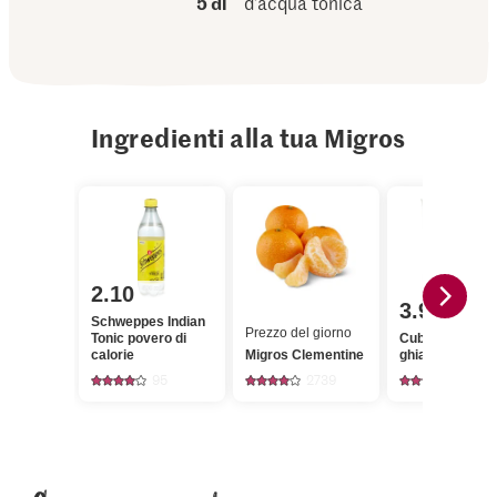
5 dl
d’acqua tonica
Ingredienti alla tua Migros
2.10
3.90
Schweppes Indian
Prezzo del giorno
Tonic povero di
Cubers Cubetti di
calorie
Migros Clementine
ghiaccio
95
2739
22