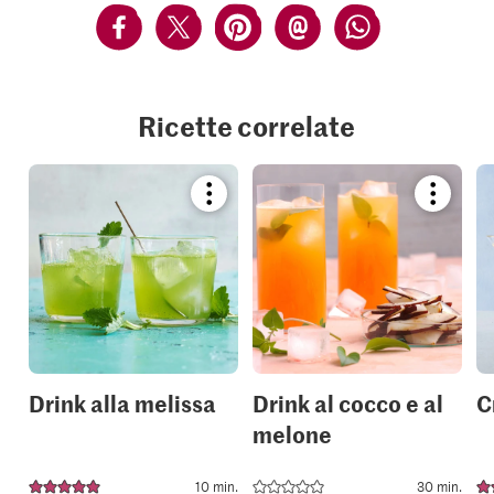
Ricette correlate
Bookmark
Bookmar
recipe
recipe
or
or
add
add
it
it
to
to
your
your
collections.
collection
Drink alla melissa
Drink al cocco e al
C
melone
10 min.
30 min.