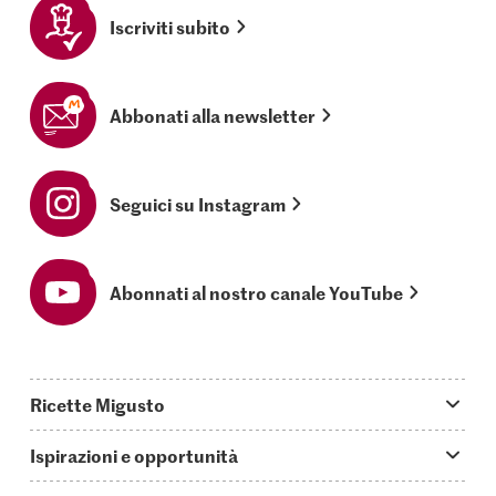
Iscriviti subito
Abbonati alla newsletter
Seguici su Instagram
Abonnati al nostro canale YouTube
Ricette Migusto
App Migusto
Ispirazioni e opportunità
Oggi cucino
Trucchi & astuzie