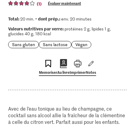
(1)
Évaluer maintenant
Total:
dont prép.:
20 min. •
env. 20 minutes
Valeurs nutritives par verre:
protéines 2 g, lipides 1 g,
glucides 40 g, 180 kcal
Sans gluten
Sans lactose
Végan
Memoriser
Au livre
Imprimer
Notes
Avec de l’eau tonique au lieu de champagne, ce
cocktail sans alcool allie la fraîcheur de la clémentine
à celle du citron vert. Parfait aussi pour les enfants.