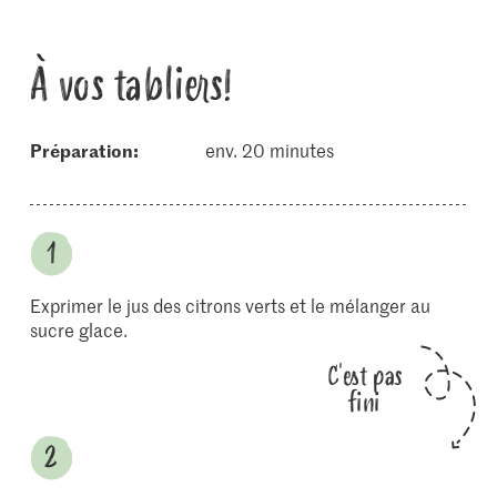
À vos tabliers!
Préparation:
env. 20 minutes
Exprimer le jus des citrons verts et le mélanger au
sucre glace.
C'est pas
fini