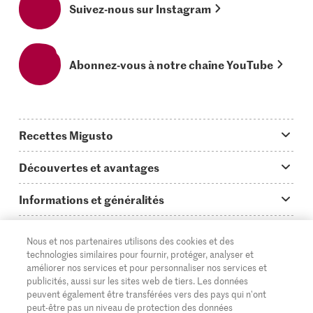
Suivez-nous sur Instagram
Abonnez-vous à notre chaîne YouTube
Recettes Migusto
App Migusto
Découvertes et avantages
Idées de menus
Trucs & astuces
Informations et généralités
Plats principaux
On en parle...
Questions concernant Migusto
Découvrir
Nous et nos partenaires utilisons des cookies et des
Simple & vite prêt
Tutoriels
Cuisiner avec Migusto
Supermarché
technologies similaires pour fournir, protéger, analyser et
améliorer nos services et pour personnaliser nos services et
Apéritif
FR
Glossaire des ingrédients
DE
IT
Service clientèle & contact
publicités, aussi sur les sites web de tiers. Les données
Migros Online
peuvent également être transférées vers des pays qui n'ont
Préparations au four
Login Migusto
peut-être pas un niveau de protection des données
Publicité