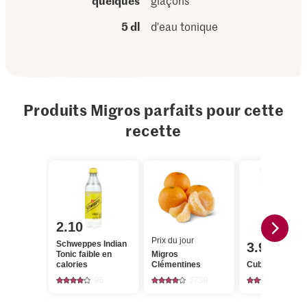
quelques
glaçons
5 dl
d'eau tonique
Produits Migros parfaits pour cette
recette
2.10
Prix du jour
Schweppes Indian
3.90
Tonic faible en
Migros
calories
Clémentines
Cubers Glaço
95
2739
22