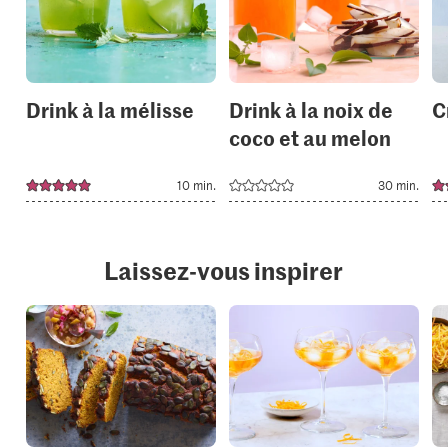
to
to
your
your
collections.
collection
Drink à la mélisse
Drink à la noix de
C
coco et au melon
10 min.
30 min.
Laissez-vous inspirer