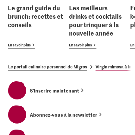
Le grand guide du
Les meilleurs
F
brunch: recettes et
drinks et cocktails
b
conseils
pour trinquer à la
p
nouvelle année
En savoir plus
En savoir plus
En 
Le portail culinaire personnel de Migros
Virgin mimosa à la 
S’inscrire maintenant
Abonnez-vous à la newsletter