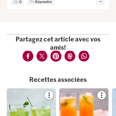
0
Répondre
Partagez cet article avec vos
amis!
Recettes associées
Bookmark
Bookmar
recipe
recipe
or
or
add
add
it
it