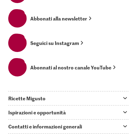
Abbonati alla newsletter
Seguici su Instagram
Abonnati al nostro canale YouTube
Ricette Migusto
App Migusto
Ispirazioni e opportunità
Oggi cucino
Trucchi & astuzie
Contatti e informazioni generali
Piatti principali
Storie
Domande su Migusto