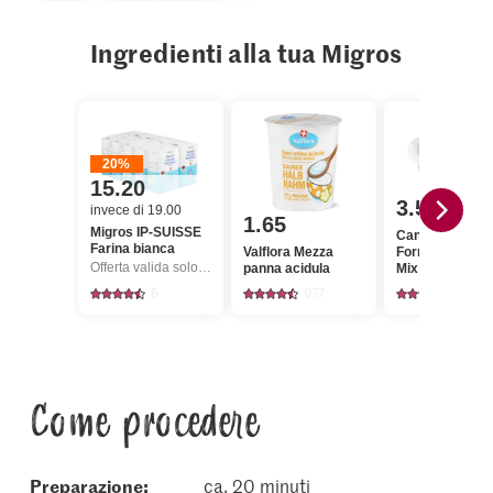
Ingredienti alla tua Migros
20%
15.20
3.50
invece di 19.00
1.65
Migros IP-SUISSE
Cantadou
Farina bianca
Valflora Mezza
Formaggio fre
Offerta valida solo dal 6.8 al 12.8.2026, fino a esaurimento dello stock.
panna acidula
Mix di pepe
5
977
157
Come procedere
Preparazione:
ca. 20 minuti