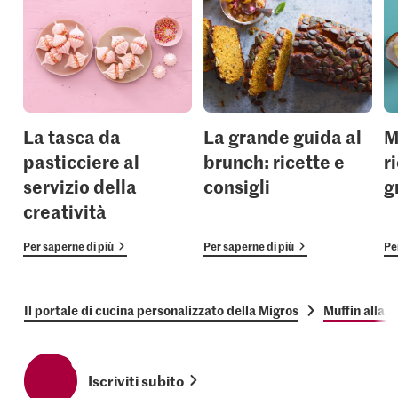
La tasca da
La grande guida al
M
pasticciere al
brunch: ricette e
r
servizio della
consigli
g
creatività
Per saperne di più
Per saperne di più
Pe
Il portale di cucina personalizzato della Migros
Muffin alla 
Iscriviti subito