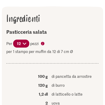
Ingredienti
Pasticceria salata
Per
12
pezzi
per 1 stampo per muffin da 12 di 7 cm Ø
100 g
di pancetta da arrostire
120 g
di burro
1,2 dl
di latticello o latte
2
uova