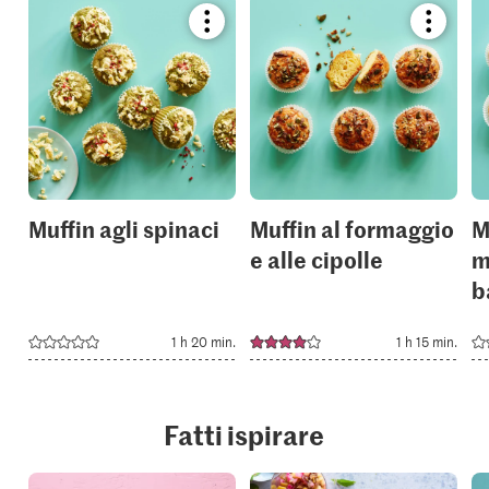
Bookmark
Bookmar
recipe
recipe
or
or
add
add
it
it
to
to
your
your
collections.
collection
Muffin agli spinaci
Muffin al formaggio
M
e alle cipolle
m
b
1 h 20 min.
1 h 15 min.
Fatti ispirare