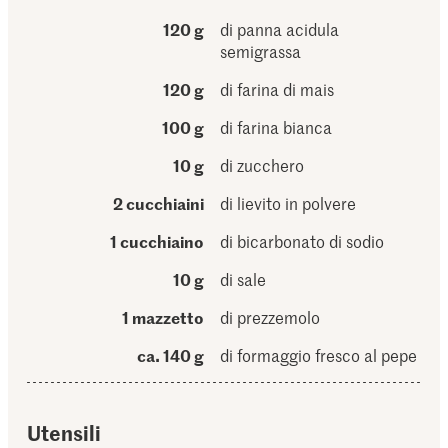
120 g
di panna acidula
semigrassa
120 g
di farina di mais
100 g
di farina bianca
10 g
di zucchero
2 cucchiaini
di lievito in polvere
1 cucchiaino
di bicarbonato di sodio
10 g
di sale
1 mazzetto
di prezzemolo
ca. 140 g
di formaggio fresco al pepe
Utensili