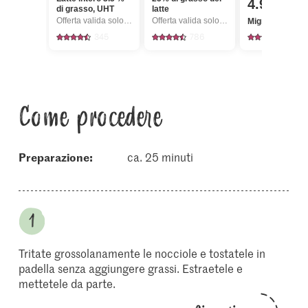
4.95
di grasso, UHT
latte
Offerta valida solo dal 6.8 al 12.8.2026, fino a esaurimento dello stock.
Offerta valida solo dal 6.8 al 12.8.2026, fino a esaurimento dello stock.
Migros Fragole
345
786
3333
Come procedere
Preparazione:
ca. 25 minuti
Tritate grossolanamente le nocciole e tostatele in
padella senza aggiungere grassi. Estraetele e
mettetele da parte.