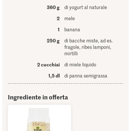
360 g
di yogurt al naturale
2
mele
1
banana
250 g
di bacche miste, ad es.
fragole, ribes lamponi,
mirtilli
2 cucchiai
di miele liquido
1,5 dl
di panna semigrassa
Ingrediente in offerta