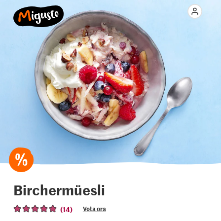
Birchermüesli
(14)
Vota ora