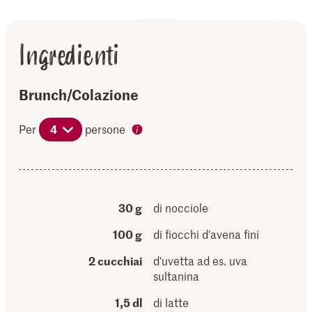
Ingredienti
Brunch/Colazione
Per
4
persone
30 g
di nocciole
100 g
di fiocchi d'avena fini
2 cucchiai
d'uvetta ad es. uva
sultanina
1,5 dl
di latte