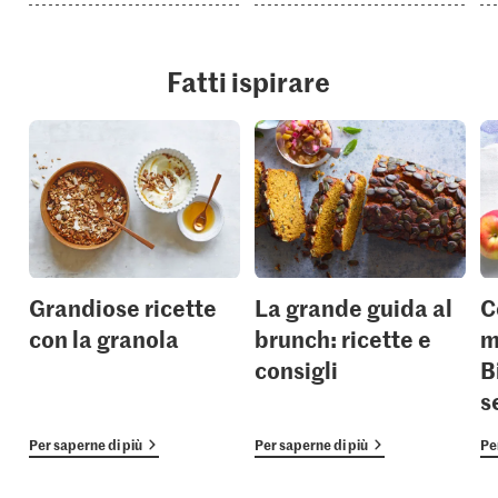
Fatti ispirare
Grandiose ricette
La grande guida al
C
con la granola
brunch: ricette e
m
consigli
B
s
Per saperne di più
Per saperne di più
Pe