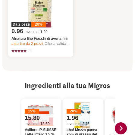
Da 2 pezzi
20%
0.96
invece di 1.20
Alnatura Bio Fiocchi di avena fini
a partire da 2
pezzi,
Offerta valida solo dal 6.8 al 12.8.2026, fino a esaurimento dello stock.
70
Ingredienti alla tua Migros
15%
20%
15.80
1.96
invece di 18.60
invece di 2.45
Valflora IP-SUISSE
aha! Mezza panna
Latte intero 3.5 %
25% di grasso del