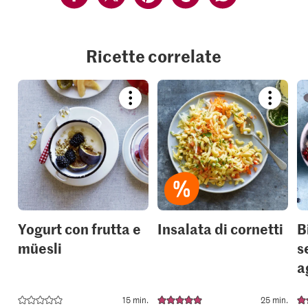
Ricette correlate
Bookmark
Bookmar
recipe
recipe
or
or
add
add
it
it
to
to
your
your
collections.
collection
Yogurt con frutta e
Insalata di cornetti
B
müesli
s
a
15 min.
25 min.