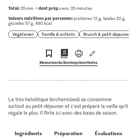
Total:
dont prép.:
25 min. •
env. 25 minutes
Valeurs nutritives par personne:
protéines 12 g, lipides 22 g,
glucides 57 g, 490 kcal
Végétarien
Famille & enfants
Brunch & petit-déjeuner
Memoriser
Au livre
Imprimer
Notes
Le très helvétique birchermüesli se consomme
surtout au petit-déjeuner et c'est préparé la veille qu'il
régale le plus. Il flirte ici avec des baies de saison.
Ingrédients
Préparation
Évaluations