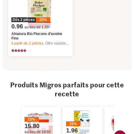
Dès 2 pièces
20%
0.96
au lieu de 1.20
Alnatura Bio Flocons d’avoine
Fins
à partir de 2
articles,
Offre valable du 6.8 au 12.8.2026, jusqu’à épuisement du stock.
68
Produits Migros parfaits pour cette
recette
15%
20%
15.80
1.96
au lieu de 18.60