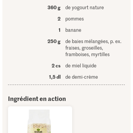
360 g
de yogourt nature
2
pommes
1
banane
250 g
de baies mélangées, p. ex.
fraises, groseilles,
framboises, myrtilles
2 cs
de miel liquide
1,5 dl
de demi-crème
Ingrédient en action