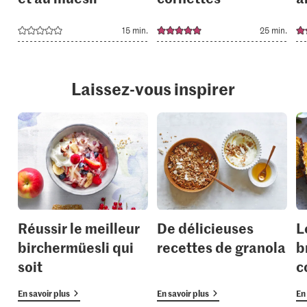
15 min.
25 min.
Laissez-vous inspirer
Réussir le meilleur
De délicieuses
L
birchermüesli qui
recettes de granola
b
soit
c
En savoir plus
En savoir plus
En 