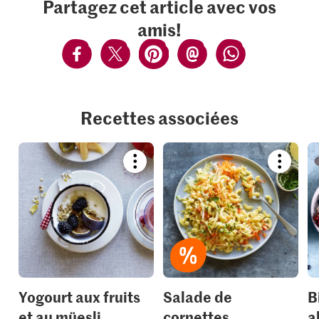
Partagez cet article avec vos
amis!
Recettes associées
Bookmark
Bookmar
recipe
recipe
or
or
add
add
it
it
to
to
your
your
collections.
collection
Yogourt aux fruits
Salade de
B
et au müesli
cornettes
a