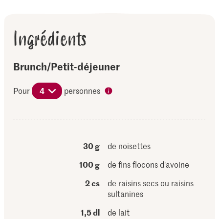
Ingrédients
Brunch/Petit-déjeuner
Pour
4
personnes
30 g
de noisettes
100 g
de fins flocons d'avoine
2 cs
de raisins secs ou raisins
sultanines
1,5 dl
de lait