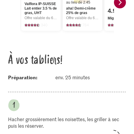
au lieu de 2.45
Valflora IP-SUISSE
Lait entier 3.5 % de
aha! Demi-crème
4.95
gras, UHT
25% de gras
Offre valable du 6.8 au 12.8.2026, jusqu’à épuisement du stock.
Offre valable du 6.8 au 12.8.2026, jusqu’à épuisement du stock.
Migros Fraises
340
784
3325
À vos tabliers!
Préparation:
env. 25 minutes
Hacher grossièrement les noisettes, les griller à sec
puis les réserver.