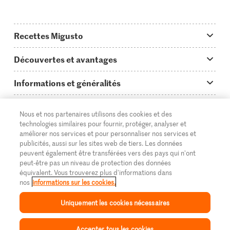
Recettes Migusto
App Migusto
Découvertes et avantages
Idées de menus
Trucs & astuces
Informations et généralités
Plats principaux
On en parle...
Questions concernant Migusto
Découvrir
Nous et nos partenaires utilisons des cookies et des
Simple & vite prêt
Tutoriels
Cuisiner avec Migusto
Supermarché
technologies similaires pour fournir, protéger, analyser et
améliorer nos services et pour personnaliser nos services et
Apéritif
FR
Glossaire des ingrédients
DE
IT
Service clientèle & contact
publicités, aussi sur les sites web de tiers. Les données
Migros Online
peuvent également être transférées vers des pays qui n'ont
Préparations au four
Login Migusto
peut-être pas un niveau de protection des données
Publicité
À propos de Migros
équivalent. Vous trouverez plus d'informations dans
Enfants & famille
nos
informations sur les cookies.
Magazine Migusto
Impressum
Magasins
© 2026 La Fédération des coopératives Migros
Uniquement les cookies nécessaires
Toutes les recettes
Concours
Mentions légales
Cumulus
Protection des données
Accepter tous les cookies