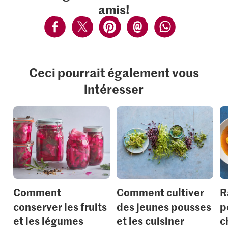
amis!
Ceci pourrait également vous
intéresser
Comment
Comment cultiver
R
conserver les fruits
des jeunes pousses
p
et les légumes
et les cuisiner
c