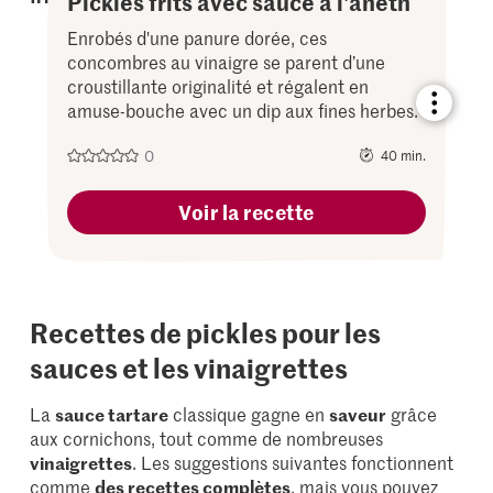
Pickles frits avec sauce à l'aneth
Enrobés d'une panure dorée, ces
concombres au vinaigre se parent d’une
croustillante originalité et régalent en
amuse-bouche avec un dip aux fines herbes.
Bookmar
recipe
or
0
40 min.
add
it
to
Voir la recette
your
collectio
Recettes de pickles pour les
sauces et les vinaigrettes
La
sauce tartare
classique gagne en
saveur
grâce
aux cornichons, tout comme de nombreuses
vinaigrettes
. Les suggestions suivantes fonctionnent
comme
des recettes complètes
, mais vous pouvez