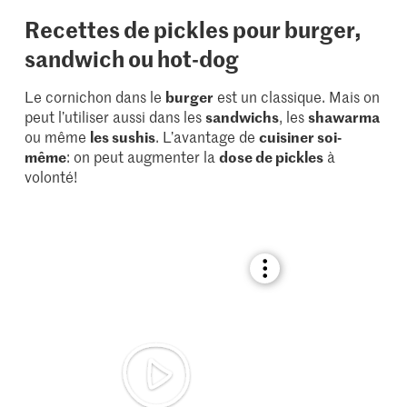
Recettes de pickles pour burger,
sandwich ou hot-dog
Le cornichon dans le
burger
est un classique. Mais on
peut l’utiliser aussi dans les
sandwichs
, les
shawarma
ou même
les sushis
. L’avantage de
cuisiner soi-
même
: on peut augmenter la
dose de pickles
à
volonté!
Bookmark
recipe
or
add
it
to
your
collections.