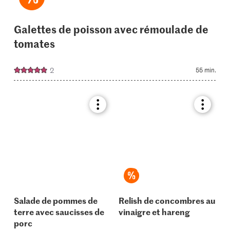
Galettes de poisson avec rémoulade de
tomates
2
55 min.
Bookmark
Bookmar
recipe
recipe
or
or
add
add
it
it
to
to
your
your
collections.
collectio
Salade de pommes de
Relish de concombres au
terre avec saucisses de
vinaigre et hareng
porc