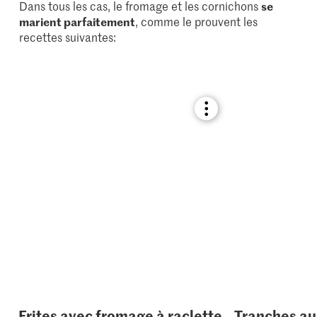
Dans tous les cas, le fromage et les cornichons
se
marient parfaitement
, comme le prouvent les
recettes suivantes:
Bookmark
recipe
or
add
it
to
your
collections.
Frites avec fromage à raclette
Tranches au