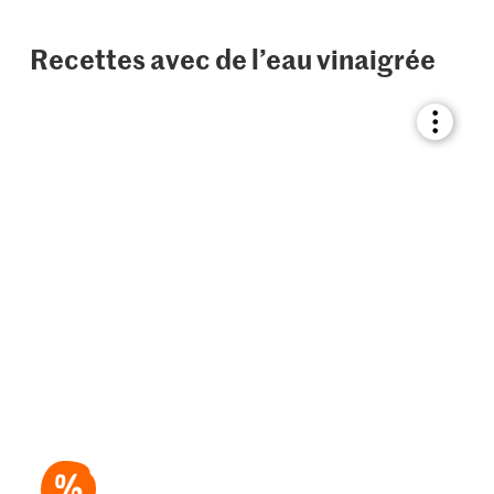
Recettes avec de l’eau vinaigrée
Bookmar
recipe
or
add
it
to
your
collectio