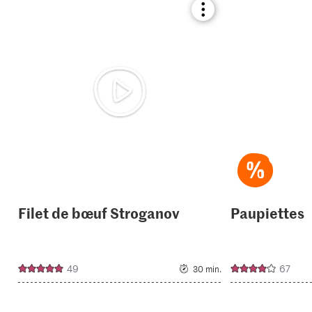
Bookmark
recipe
or
add
it
to
your
collections.
Filet de bœuf Stroganov
Paupiettes
49
67
30 min.