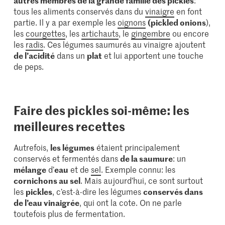
autres membres de la grande famille des pickles
:
tous les aliments conservés dans du
vinaigre
en font
partie. Il y a par exemple les
oignons
(pickled onions
),
les
courgettes
, les
artichauts
, le
gingembre
ou encore
les
radis
. Ces légumes saumurés au vinaigre ajoutent
de l’acidité
dans un
plat
et lui apportent une touche
de peps.
Faire des pickles soi-même: les
meilleures recettes
Autrefois,
les légumes
étaient principalement
conservés et fermentés dans
de la saumure
: un
mélange
d’
eau
et de
sel
. Exemple connu: les
cornichons au sel
. Mais aujourd’hui, ce sont surtout
les
pickles
, c’est-à-dire les légumes
conservés dans
de l’eau vinaigrée
, qui ont la cote. On ne parle
toutefois plus de fermentation.