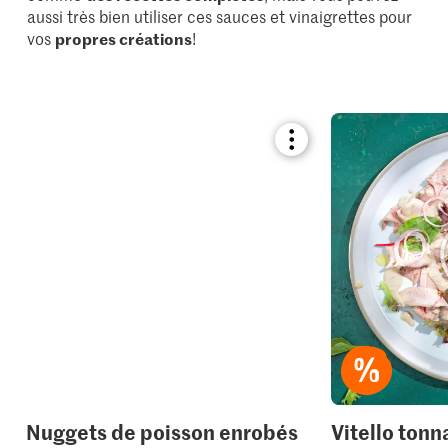
aussi très bien utiliser ces sauces et vinaigrettes pour
vos
propres créations
!
Bookmark
recipe
or
add
it
to
your
collections.
Nuggets de poisson enrobés
Vitello tonn