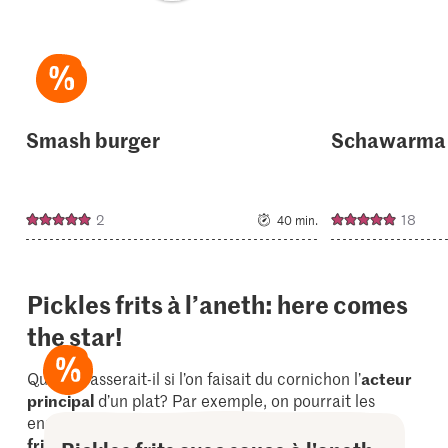
Smash burger
Schawarma 
2
18
40 min.
Pickles frits à l’aneth: here comes
the star!
Que se passerait-il si l’on faisait du cornichon l’
acteur
principal
d’un plat? Par exemple, on pourrait les
enrober d’une fine
panure croustillante
, les
faire
frire
et les servir tout simplement avec de
l’aneth
?