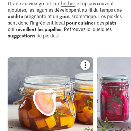
Grâce au vinaigre et aux
herbes
et épices souvent
ajoutées, les légumes développent au fil du temps une
acidité
prégnante et un
goût
aromatique. Les pickles
sont donc l’ingrédient idéal
pour cuisiner
des
plats
qui
réveillent les papilles
. Retrouvez ici quelques
suggestions
de pickles:
Bookmark
recipe
or
add
it
to
your
collections.