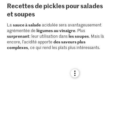
Recettes de pickles pour salades
et soupes
La
sauce à salade
acidulée sera avantageusement
agrémentée de
légumes au vinaigre
. Plus
surprenant
: leur utilisation dans
les soupes
. Mais là
encore, l’acidité apporte
des saveurs plus
complexes
, ce qui rend les plats plus intéressants.
Bookmark
recipe
or
add
it
to
your
collections.